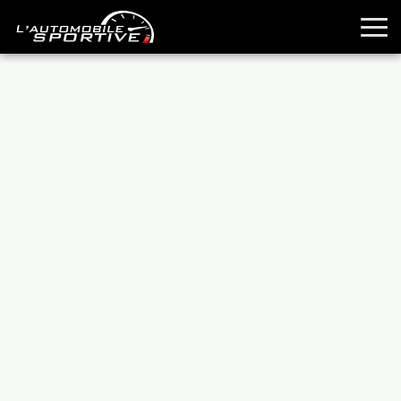
TOUTES LES SPORTIVES
ESSAIS
GUIDES OCCASION
PASSION AUTO
YOUNGTIMERS
REPORTAGES
ANCIENNES
TECHNIQUE