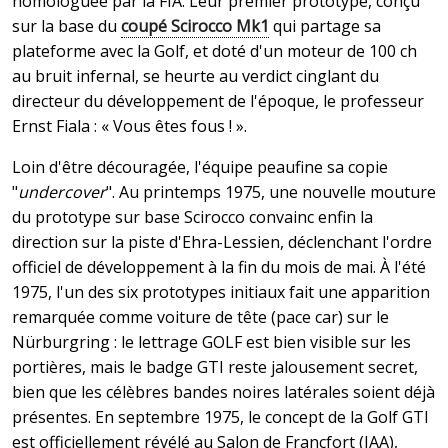
homologuée par la FIA. Leur premier prototype, conçu
sur la base du
coupé Scirocco Mk1
qui partage sa
plateforme avec la Golf, et doté d'un moteur de 100 ch
au bruit infernal, se heurte au verdict cinglant du
directeur du développement de l'époque, le professeur
Ernst Fiala : « Vous êtes fous ! ».
Loin d'être découragée, l'équipe peaufine sa copie
"
undercover
". Au printemps 1975, une nouvelle mouture
du prototype sur base Scirocco convainc enfin la
direction sur la piste d'Ehra-Lessien, déclenchant l'ordre
officiel de développement à la fin du mois de mai. À l'été
1975, l'un des six prototypes initiaux fait une apparition
remarquée comme voiture de tête (pace car) sur le
Nürburgring : le lettrage GOLF est bien visible sur les
portières, mais le badge GTI reste jalousement secret,
bien que les célèbres bandes noires latérales soient déjà
présentes. En septembre 1975, le concept de la Golf GTI
est officiellement révélé au Salon de Francfort (IAA),