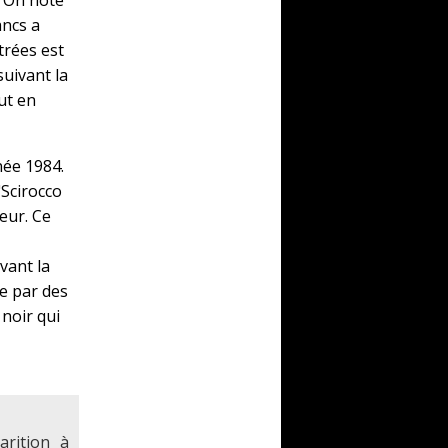
. On note
ancs a
trées est
suivant la
ut en
née 1984.
"Scirocco
eur. Ce
vant la
ue par des
 noir qui
rition à