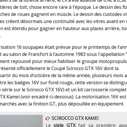
ers de la lunette arrière, le CX a été abaissé de 0,42 à 0,38
ères de toit, chose encore rare à l'époque. Le dessin des fl
 arches de roues gagnent en muscle. Le dessin des custodes vi
s créent désormais une continuité avec les vitres avant en 
llon est étendu pour gagner en hauteur aux places arrière, to
.
risation 16 soupapes était prévue pour le printemps de l’an
au salon de Francfort à l’automne 1983 sous l'appellation 
ement repoussé pour mieux fiabiliser le groupe motopropuls
présenté officiellement le Coupé Scirocco GTX 16V dont la
partir du mois d’octobre de la même année, plusieurs mois a
tre les badges 16V sur fond rouge, cette version se disting
e série sur le Scirocco GTX 16V) et un kit carrosserie complet
 GTX Kamei (voir encadré ci-dessous). La motorisation 16V est
archés avec la finition GT, plus dépouillée en équipement.
SCIROCCO GTX KAMEI
Le
sigle GTX
fait sa première appa