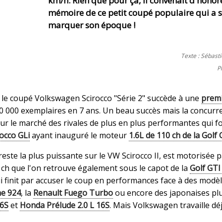
km/h. Rien que pour ça, il convenait d'honore
mémoire de ce petit coupé populaire qui a 
marquer son époque !
Texte : Sébast
P
le coupé Volkswagen Scirocco "Série 2" succède à une
premi
0 000 exemplaires en 7 ans. Un beau succès mais la concurr
r le marché des rivales de plus en plus performantes qui fo
rocco GLi
ayant inauguré le moteur
1.6L de 110 ch de la Golf 
reste la plus puissante sur le VW Scirocco II, est motorisée p
 ch que l'on retrouve également sous le capot de la
Golf GTI
ui finit par accuser le coup en performances face à des mod
he 924
, la
Renault Fuego Turbo
ou encore des japonaises plu
16S
et
Honda Prélude 2.0 L 16S
. Mais Volkswagen travaille dé