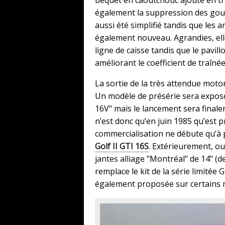
béquet en caoutchouc ajouté en trav
également la suppression des gouti
aussi été simplifié tandis que les
également nouveau. Agrandies, elle
ligne de caisse tandis que le pavi
améliorant le coefficient de traînée
La sortie de la très attendue moto
Un modèle de présérie sera exposé 
16V" mais le lancement sera final
n’est donc qu’en juin 1985 qu’est 
commercialisation ne débute qu’à 
Golf II GTI 16S
. Extérieurement, ou
jantes alliage "Montréal" de 14" (d
remplace le kit de la série limitée
également proposée sur certains m