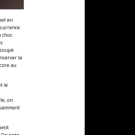
met en
ncurrence
n choc
us
 coupé
nserver la
core au
t le
yle, on
fisamment
etit