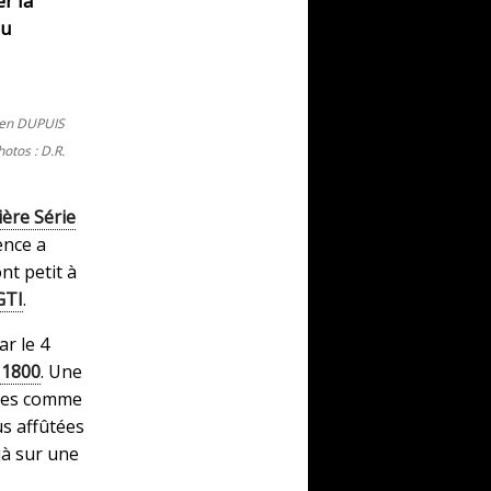
r la
su
ien DUPUIS
hotos : D.R.
ère Série
ence a
nt petit à
GTI
.
ar le 4
 1800
. Une
èles comme
s affûtées
jà sur une