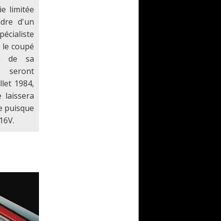
e limitée
adre d'un
cialiste
e le coupé
ie de sa
 seront
llet 1984,
 laissera
e puisque
16V.