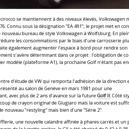
 Scirocco se maintiennent à des niveaux élevés, Volkswagen 
6. Connu sous la désignation "EA 491", le projet met en co
le nouveau bureau de style Volkswagen à Wolfsburg. En plei
e réduire les consommations par le biais d'une carrosserie pl
ite également augmenter l'espace à bord pour rendre son
ment s'avère déterminant dans ce projet : l'obligation de co
r modèle (plateforme A1), la prochaine Golf n'étant pas en
entre d'étude de VW qui remporta l'adhésion de la direction e
 présenté au salon de Genève en mars 1981 pour une
ant, avec plus de 2 ans d'avance sur la future
Golf II
. Côté st
coup de crayon original de Giugiaro mais la voiture est suf
e nouveau "restyling" mais bien d'une "Série 2".
flerie, une nouvelle calandre affinée à phares carrés et un p