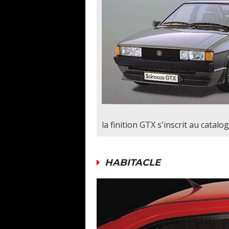
la finition GTX s'inscrit au cata
HABITACLE