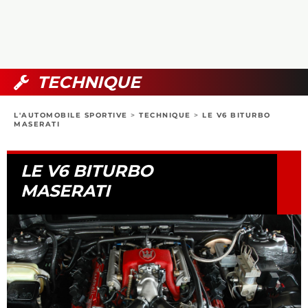
COLLECTORS
PHOTOS
COMPARATIFS
VIDÉOS
DOSSIERS PRATIQUES
BOUTIQUE
TECHNIQUE
24H DU MANS
L'AUTOMOBILE SPORTIVE
>
TECHNIQUE
>
LE V6 BITURBO
MASERATI
CIRCUIT
LE V6 BITURBO
MASERATI