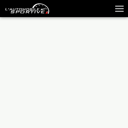
TOUTES LES SPORTIVES
ESSAIS
GUIDES OCCASION
PASSION AUTO
YOUNGTIMERS
REPORTAGES
ANCIENNES
TECHNIQUE