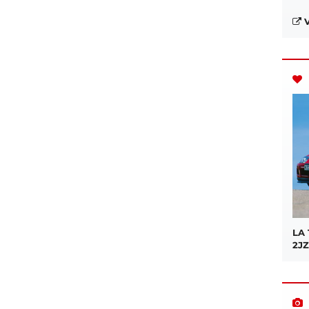
V
LA
2JZ