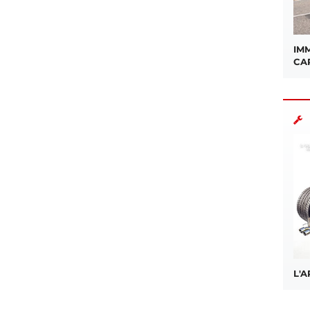
IMM
CA
L'