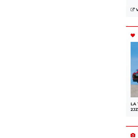
V
LA
2JZ