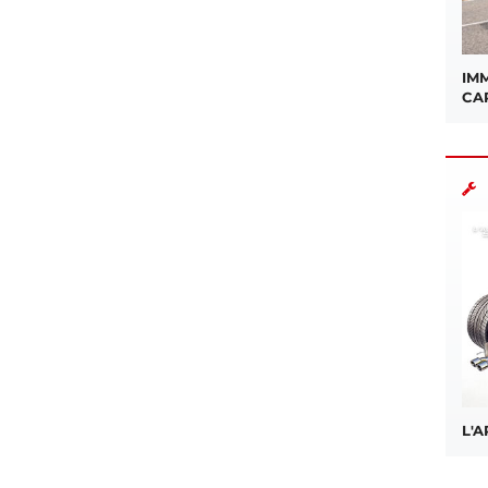
IMM
CA
L'