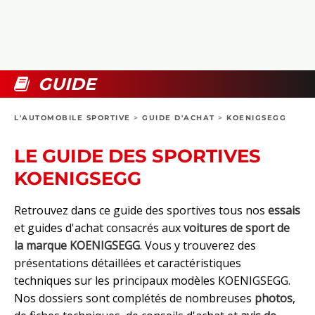
COLLECTORS
PHOTOS
COMPARATIFS
VIDÉOS
DOSSIERS PRATIQUES
BOUTIQUE
GUIDE
24H DU MANS
L'AUTOMOBILE SPORTIVE
>
GUIDE D'ACHAT
>
KOENIGSEGG
CIRCUIT
LE GUIDE DES SPORTIVES
KOENIGSEGG
Retrouvez dans ce guide des sportives tous nos
essais
et guides d'achat consacrés aux
voitures de sport de
la marque KOENIGSEGG
. Vous y trouverez des
présentations détaillées et caractéristiques
techniques sur les principaux modèles KOENIGSEGG.
Nos dossiers sont complétés de nombreuses
photos
,