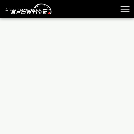
TOUTES LES SPORTIVES
ESSAIS
GUIDES OCCASION
PASSION AUTO
YOUNGTIMERS
REPORTAGES
ANCIENNES
TECHNIQUE