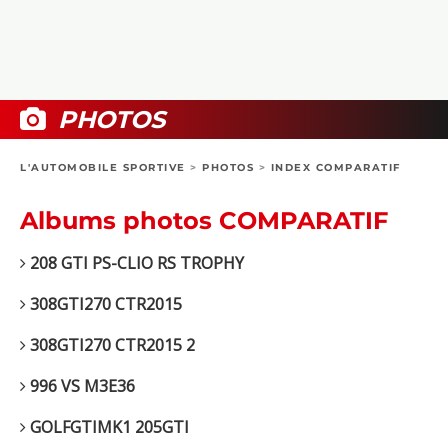
COLLECTORS
PHOTOS
COMPARATIFS
VIDÉOS
DOSSIERS PRATIQUES
BOUTIQUE
PHOTOS
24H DU MANS
L'AUTOMOBILE SPORTIVE
>
PHOTOS
>
INDEX COMPARATIF
CIRCUIT
Albums photos COMPARATIF
208 GTI PS-CLIO RS TROPHY
308GTI270 CTR2015
308GTI270 CTR2015 2
996 VS M3E36
GOLFGTIMK1 205GTI