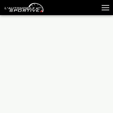
TOUTES LES SPORTIVES
ESSAIS
GUIDES OCCASION
PASSION AUTO
YOUNGTIMERS
REPORTAGES
ANCIENNES
TECHNIQUE