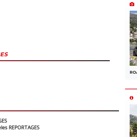
ES
ROA
GES
dèles REPORTAGES