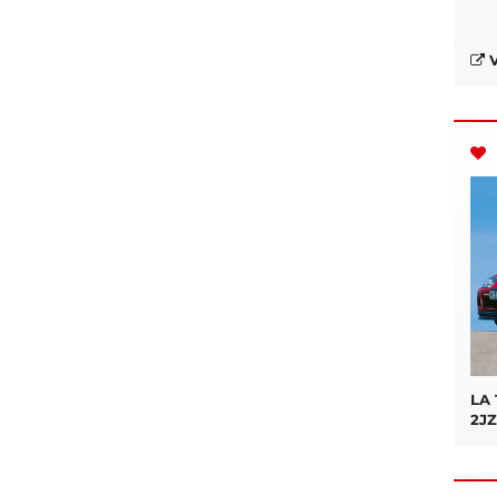
V
LA
2JZ