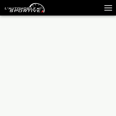
TOUTES LES SPORTIVES
ESSAIS
GUIDES OCCASION
PASSION AUTO
YOUNGTIMERS
REPORTAGES
ANCIENNES
TECHNIQUE