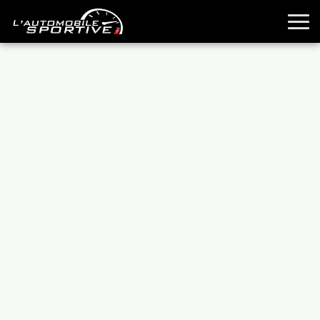
TOUTES LES SPORTIVES
ESSAIS
GUIDES OCCASION
PASSION AUTO
YOUNGTIMERS
REPORTAGES
ANCIENNES
TECHNIQUE