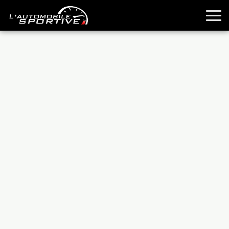
TOUTES LES SPORTIVES
ESSAIS
GUIDES OCCASION
PASSION AUTO
YOUNGTIMERS
REPORTAGES
ANCIENNES
TECHNIQUE