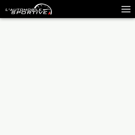
TOUTES LES SPORTIVES
ESSAIS
GUIDES OCCASION
PASSION AUTO
YOUNGTIMERS
REPORTAGES
ANCIENNES
TECHNIQUE