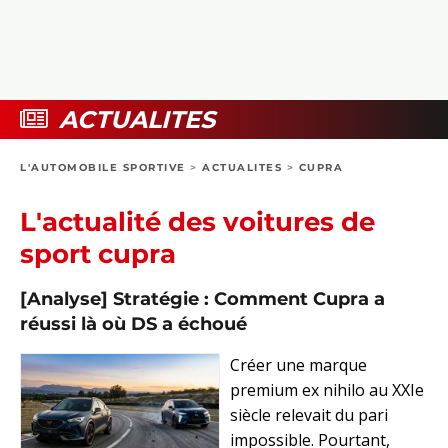
COLLECTORS
PHOTOS
COMPARATIFS
VIDÉOS
DOSSIERS PRATIQUES
BOUTIQUE
ACTUALITES
24H DU MANS
L'AUTOMOBILE SPORTIVE
>
ACTUALITES
>
CUPRA
CIRCUIT
L'actualité des voitures de
sport cupra
[Analyse] Stratégie : Comment Cupra a
réussi là où DS a échoué
Créer une marque
premium ex nihilo au XXIe
siècle relevait du pari
impossible. Pourtant,