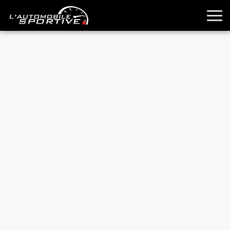
TOUTES LES SPORTIVES
ESSAIS
GUIDES OCCASION
PASSION AUTO
YOUNGTIMERS
REPORTAGES
ANCIENNES
TECHNIQUE