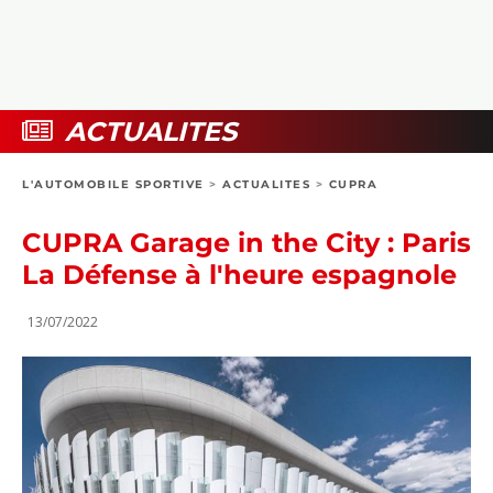
COLLECTORS
PHOTOS
COMPARATIFS
VIDÉOS
DOSSIERS PRATIQUES
BOUTIQUE
ACTUALITES
24H DU MANS
L'AUTOMOBILE SPORTIVE
>
ACTUALITES
>
CUPRA
CIRCUIT
CUPRA Garage in the City : Paris
La Défense à l'heure espagnole
13/07/2022