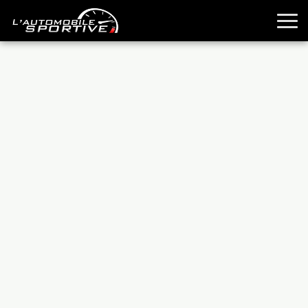
TOUTES LES SPORTIVES
ESSAIS
GUIDES OCCASION
PASSION AUTO
YOUNGTIMERS
REPORTAGES
ANCIENNES
TECHNIQUE