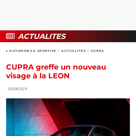
COLLECTORS
PHOTOS
COMPARATIFS
VIDÉOS
DOSSIERS PRATIQUES
BOUTIQUE
ACTUALITES
24H DU MANS
L'AUTOMOBILE SPORTIVE
>
ACTUALITES
>
CUPRA
CIRCUIT
CUPRA greffe un nouveau
visage à la LEON
30/04/2024