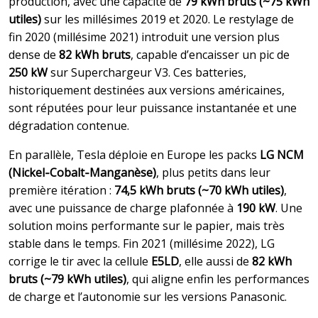
production, avec une capacité de
79 kWh bruts (~75 kWh
utiles)
sur les millésimes 2019 et 2020. Le restylage de
fin 2020 (millésime 2021) introduit une version plus
dense de
82 kWh bruts
, capable d’encaisser un pic de
250 kW
sur Superchargeur V3. Ces batteries,
historiquement destinées aux versions américaines,
sont réputées pour leur puissance instantanée et une
dégradation contenue.
En parallèle, Tesla déploie en Europe les packs
LG NCM
(Nickel‑Cobalt‑Manganèse)
, plus petits dans leur
première itération :
74,5 kWh bruts (~70 kWh utiles)
,
avec une puissance de charge plafonnée à
190 kW
. Une
solution moins performante sur le papier, mais très
stable dans le temps. Fin 2021 (millésime 2022), LG
corrige le tir avec la cellule
E5LD
, elle aussi de
82 kWh
bruts (~79 kWh utiles)
, qui aligne enfin les performances
de charge et l’autonomie sur les versions Panasonic.