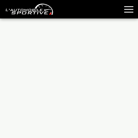
TOUTES LES SPORTIVES
ESSAIS
GUIDES OCCASION
PASSION AUTO
YOUNGTIMERS
REPORTAGES
ANCIENNES
TECHNIQUE