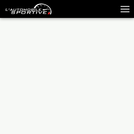
TOUTES LES SPORTIVES
ESSAIS
GUIDES OCCASION
PASSION AUTO
YOUNGTIMERS
REPORTAGES
ANCIENNES
TECHNIQUE