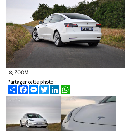
ZOOM
Partager cette photo :
Partager
Facebook
Messenger
Twitter
LinkedIn
WhatsApp