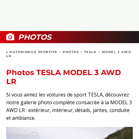
COLLECTORS
PHOTOS
COMPARATIFS
VIDÉOS
DOSSIERS PRATIQUES
BOUTIQUE
PHOTOS
24H DU MANS
L'AUTOMOBILE SPORTIVE
>
PHOTOS
>
TESLA
>
MODEL 3 AWD
LR
CIRCUIT
Photos TESLA MODEL 3 AWD
LR
Si vous aimez les voitures de sport TESLA, découvrez
notre galerie photo complète consacrée à la MODEL 3
AWD LR : extérieur, intérieur, détails, jantes, conduite
et ambiance.