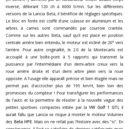
inversé, délivrant 120 ch à 6000 tr/mn. Sur les différentes
versions de la Lancia Beta, il bénéficie de réglages spécifiques.
Le bloc en fonte est coiffé d'une culasse en aluminium et les
arbres à cames sont commandés par courroie crantée.
Comme sur les autres Beta, sauf qu'il est placé en position
centrale arrière bien entendu, le moteur est incliné de 20° vers
l’arrière. Pour autre originalité, le 2.0 de la Montecarlo est
accouplé à une boîte-pont à 5 rapports qui transmet la
puissance par l'intermédiaire d'un demi-arbre creux vers la
roue arrière droite et d'un demi arbre plein vers la roue
opposée. A l'usage elle apparaît précise et bien étagée mais ne
permet pas d'accrocher plus de 195 km/H, bien loin des
promesses du compteur ! Pour transfigurer les performances
de l'auto et lui permettre de résister à la nouvelle vague des
petites sportives compactes initiée par la
VW Golf 1 GTI
, il
aurait fallu que Lancia se risque à monter le moteur Volumex
des
Beta HPE
. Mais on ne refait pas l'histoire avec des "si". En
conséquence, il faut se satisfaire de chronos satifaisants mais