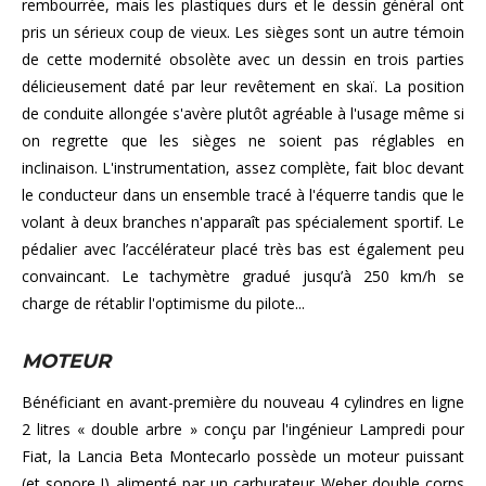
rembourrée, mais les plastiques durs et le dessin général ont
pris un sérieux coup de vieux. Les sièges sont un autre témoin
de cette modernité obsolète avec un dessin en trois parties
délicieusement daté par leur revêtement en skaï. La position
de conduite allongée s'avère plutôt agréable à l'usage même si
on regrette que les sièges ne soient pas réglables en
inclinaison. L'instrumentation, assez complète, fait bloc devant
le conducteur dans un ensemble tracé à l'équerre tandis que le
volant à deux branches n'apparaît pas spécialement sportif. Le
pédalier avec l’accélérateur placé très bas est également peu
convaincant. Le tachymètre gradué jusqu’à 250 km/h se
charge de rétablir l'optimisme du pilote...
MOTEUR
Bénéficiant en avant-première du nouveau 4 cylindres en ligne
2 litres « double arbre » conçu par l'ingénieur Lampredi pour
Fiat, la Lancia Beta Montecarlo possède un moteur puissant
(et sonore !) alimenté par un carburateur Weber double corps