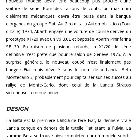
nouveau modèle devra être beaucoup plus proche d'une
voiture de série. Pour des raisons de coûts, un maximum
d'éléments mécaniques devra être puisé dans la banque
d'organes du groupe Fiat. Au Giro d'Italia Automobilistico (Tour
d'Italie) 1974, Abarth engage une voiture de course dérivée du
prototype X1/20 avec un V6 3.0L et baptisée Abarth Pininfarina
SE 30. En raison de plusieurs retards, la X1/20 de série
définitive n'est prête que pour le salon de Genève 1975. A la
surprise générale, le nouveau coupé n'est finalement pas
badgée Fiat mais dévoilé sous le nom de « Lancia Beta
Montecarlo », probablement pour capitaliser sur ses succès au
rallye de Monte-Carlo, dont celui de la
Lancia Stratos
victorieuse la même année.
DESIGN
La
Beta
est la première
Lancia
de l’ère Fiat, la dernière vraie
Lancia conçue en dehors de la tutelle Fiat étant la
Fulvia
. La
gamme Beta se trouve ainsi complétée par un modèle sportif