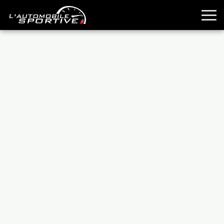
TOUTES LES SPORTIVES
ESSAIS
GUIDES OCCASION
PASSION AUTO
YOUNGTIMERS
REPORTAGES
ANCIENNES
TECHNIQUE