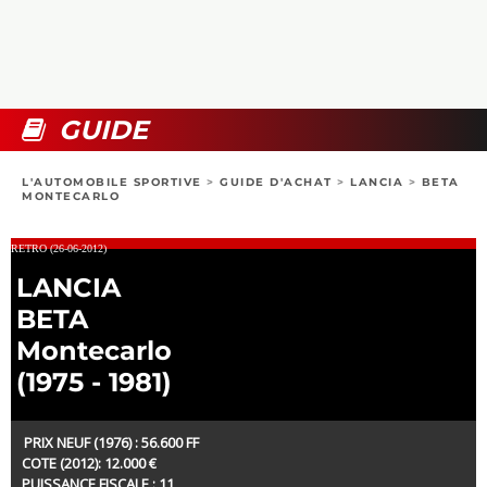
COLLECTORS
PHOTOS
COMPARATIFS
VIDÉOS
DOSSIERS PRATIQUES
BOUTIQUE
GUIDE
24H DU MANS
L'AUTOMOBILE SPORTIVE
>
GUIDE D'ACHAT
>
LANCIA
>
BETA
MONTECARLO
CIRCUIT
RETRO (26-06-2012)
LANCIA
BETA
Montecarlo
(1975 - 1981)
PRIX NEUF (1976) : 56.600 FF
COTE (2012): 12.000 €
PUISSANCE FISCALE : 11