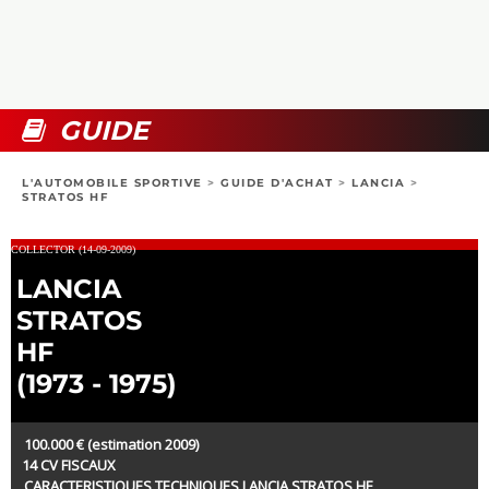
COLLECTORS
PHOTOS
COMPARATIFS
VIDÉOS
DOSSIERS PRATIQUES
BOUTIQUE
GUIDE
24H DU MANS
L'AUTOMOBILE SPORTIVE
>
GUIDE D'ACHAT
>
LANCIA
>
STRATOS HF
CIRCUIT
COLLECTOR (14-09-2009)
LANCIA
STRATOS
HF
(1973 - 1975)
100.000 € (estimation 2009)
14 CV FISCAUX
CARACTERISTIQUES TECHNIQUES LANCIA STRATOS HF