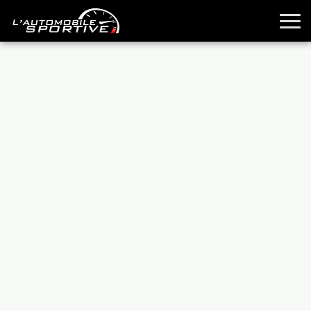
TOUTES LES SPORTIVES
ESSAIS
GUIDES OCCASION
PASSION AUTO
YOUNGTIMERS
REPORTAGES
ANCIENNES
TECHNIQUE