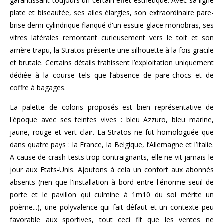
garantissant toujours un certain effet esthétique. Avec sa ligne
plate et biseautée, ses ailes élargies, son extraordinaire pare-
brise demi-cylindrique flanqué d'un essuie-glace monobras, ses
vitres latérales remontant curieusement vers le toit et son
arrière trapu, la Stratos présente une silhouette à la fois gracile
et brutale. Certains détails trahissent l’exploitation uniquement
dédiée à la course tels que l’absence de pare-chocs et de
coffre à bagages.
La palette de coloris proposés est bien représentative de
l'époque avec ses teintes vives : bleu Azzuro, bleu marine,
jaune, rouge et vert clair. La Stratos ne fut homologuée que
dans quatre pays : la France, la Belgique, l’Allemagne et l’Italie.
A cause de crash-tests trop contraignants, elle ne vit jamais le
jour aux Etats-Unis. Ajoutons à cela un confort aux abonnés
absents (rien que l'installation à bord entre l'énorme seuil de
porte et le pavillon qui culmine à 1m10 du sol mérite un
poème...), une polyvalence qui fait défaut et un contexte peu
favorable aux sportives, tout ceci fit que les ventes ne