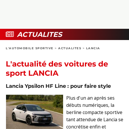
COLLECTORS
PHOTOS
COMPARATIFS
VIDÉOS
DOSSIERS PRATIQUES
BOUTIQUE
ACTUALITES
24H DU MANS
L'AUTOMOBILE SPORTIVE
>
ACTUALITES
>
LANCIA
CIRCUIT
L'actualité des voitures de
sport LANCIA
Lancia Ypsilon HF Line : pour faire style
Plus d'un an après ses
débuts numériques, la
berline compacte sportive
tant attendue de Lancia se
concrétise enfin et