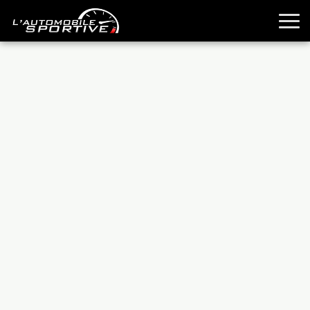
TOUTES LES SPORTIVES
ESSAIS
GUIDES OCCASION
PASSION AUTO
YOUNGTIMERS
REPORTAGES
ANCIENNES
TECHNIQUE