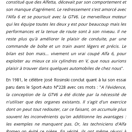
constitué que des Alfetta, décevait par son comportement et
son manque d'agrément. Le redressement s'est amorcé avec
l'Alfa 6 et se poursuit avec la GTV6. Le merveilleux moteur
qui les équipe toutes les deux y est pour beaucoup mais les
performances et la tenue de route sont à son niveau. Il ne
reste plus qu'à améliorer le plaisir de conduite, par une
commande de boîte et un train avant légers et précis. Le
bilan est bon mais... vivement un vrai coupé Alfa 6, pour
exploiter au mieux ce six cylindres en V, que nous aurions
plaisir à trouver dans quelques automobiles de chez nous
".
En 1981, le célèbre José Rosinski conclut quant à lui son essai
paru dans le Sport-Auto N°228 avec ces mots : "
A l'évidence,
la conception de la GTV6 a été dictée par la nécessité de
n'utiliser que des organes existants. Il s'agit d'un exercice
dont on peut tout redouter, car ce faisant, on accumule plus
souvent les inconvénients qu'on additionne les avantages :
les exemples ne manquent pas. Or, les techniciens d'Alfa
Romeo on évité ce piège. En vérité, ils ont même réussi à