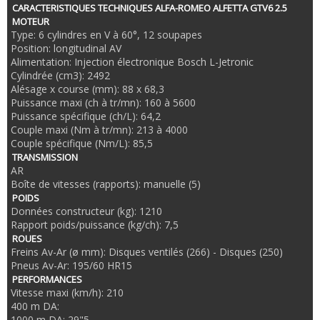
CARACTERISTIQUES TECHNIQUES ALFA-ROMEO ALFETTA GTV6 2.5
MOTEUR
Type: 6 cylindres en V à 60°, 12 soupapes
Position: longitudinal AV
Alimentation: Injection électronique Bosch L-Jetronic
Cylindrée (cm3): 2492
Alésage x course (mm): 88 x 68,3
Puissance maxi (ch à tr/mn): 160 à 5600
Puissance spécifique (ch/L): 64,2
Couple maxi (Nm à tr/mn): 213 à 4000
Couple spécifique (Nm/L): 85,5
TRANSMISSION
AR
Boîte de vitesses (rapports): manuelle (5)
POIDS
Données constructeur (kg): 1210
Rapport poids/puissance (kg/ch): 7,5
ROUES
Freins Av-Ar (ø mm): Disques ventilés (266) - Disques (250)
Pneus Av-Ar: 195/60 HR15
PERFORMANCES
Vitesse maxi (km/h): 210
400 m DA:
1000 m DA: 29"5