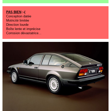
PAS BIEN
:-(
Conception datée
Motricité
limitée
Direction lourde
Boîte lente et imprécise
Corrosion dévastatrice...