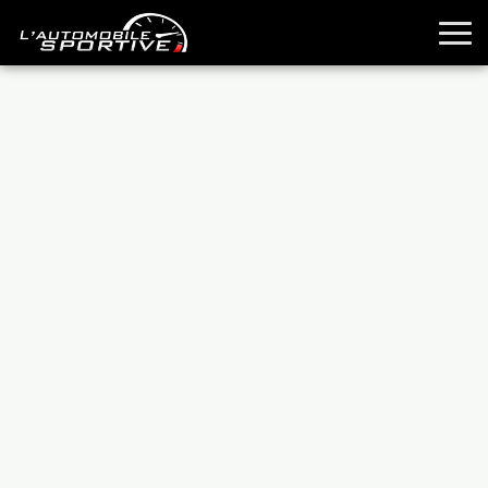
TOUTES LES SPORTIVES
ESSAIS
GUIDES OCCASION
PASSION AUTO
YOUNGTIMERS
REPORTAGES
ANCIENNES
TECHNIQUE