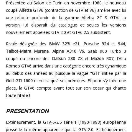
Présentée au Salon de Turin en novembre 1980, le nouveau
coupé
Alfetta
GTV6 (contraction de GTV et V6) amène avec lui
une refonte profonde de la gamme Alfetta GT & GTV. La
version 1.6 disparaît du catalogue et seules les versions
nouvellement appelées GTV 2.0 et GTV6 2.5 subsistent.
Rivale désignée des
BMW 323i e21
,
Porsche 924
et
944
,
Talbot-Matra Murena
,
Alpine A310 V6
, Saab 900 Turbo 3
coupé ou encore des
Datsun 280 ZX
et
Mazda RX7
, l'Alfa
Romeo GTV6 arrive dans une catégorie encore très dynamique
au début des années 80 puisque la vague "
GTI
" initiée par la
Golf GTI 1600
n'en est qu'à ses prémices. Et pour s'y faire une
place, la GTV6 compte avant tout sur son coeur qui chante
toute l'italie !
PRESENTATION
Extérieurement, la GTV-6/2.5 série 1 (1980-1983) européenne
possède la même apparence que la GTV 2.0. Esthétiquement