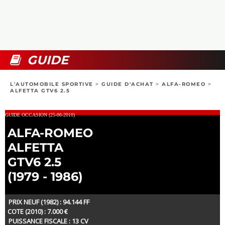
COLLECTORS
PHOTOS
COMPARATIFS
VIDÉOS
DOSSIERS PRATIQUES
BOUTIQUE
GUIDE
24H DU MANS
L'AUTOMOBILE SPORTIVE
>
GUIDE D'ACHAT
>
ALFA-ROMEO
>
ALFETTA GTV6 2.5
CIRCUIT
GUIDE OCCASION (25-06-2010)
ALFA-ROMEO
ALFETTA
GTV6 2.5
(1979 - 1986)
PRIX NEUF (1982) : 94.144 FF
COTE (2010) : 7.000 €
PUISSANCE FISCALE : 13 CV