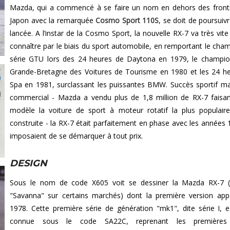
Mazda, qui a commencé à se faire un nom en dehors des front
Japon avec la remarquée
Cosmo Sport 110S
, se doit de poursuiv
lancée. A l’instar de la Cosmo Sport, la nouvelle RX-7 va très vite
connaître par le biais du sport automobile, en remportant le cha
série GTU lors des 24 heures de Daytona en 1979, le champi
Grande-Bretagne des Voitures de Tourisme en 1980 et les 24 h
Spa en 1981, surclassant les puissantes BMW. Succès sportif ma
commercial - Mazda a vendu plus de 1,8 million de RX-7 faisa
modèle la voiture de sport à moteur rotatif la plus populair
construite - la RX-7 était parfaitement en phase avec les années 
imposaient de se démarquer à tout prix.
DESIGN
Sous le nom de code X605 voit se dessiner la Mazda RX-7 (
"Savanna" sur certains marchés) dont la première version app
1978. Cette première série de génération "mk1", dite série I, e
connue sous le code SA22C, reprenant les premières 