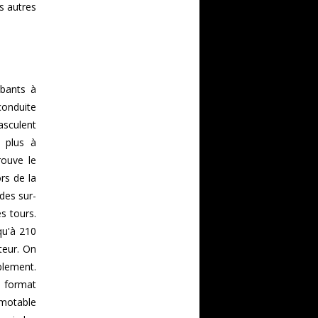
s autres
obants à
conduite
asculent
n plus à
rouve le
ors de la
des sur-
s tours.
qu'à 210
teur. On
blement.
u format
amotable