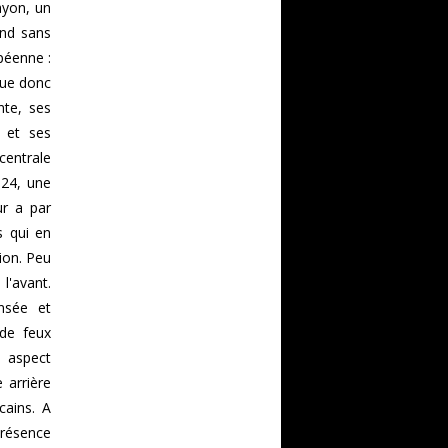
ayon, un
end sans
péenne :
gue donc
nte, ses
s et ses
 centrale
924, une
ur a par
s qui en
ion. Peu
l'avant.
nsée et
 de feux
n aspect
 arrière
cains. A
présence