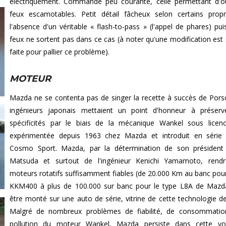
électriquement. Commande peu courante, celle permettant d'ou
feux escamotables. Petit détail fâcheux selon certains propri
l'absence d'un véritable « flash-to-pass » (l'appel de phares) pui
feux ne sortent pas dans ce cas (à noter qu'une modification est
faite pour pallier ce problème).
MOTEUR
Mazda ne se contenta pas de singer la recette à succès de Pors
ingénieurs japonais mettaient un point d'honneur à préserv
spécificités par le biais de la mécanique Wankel sous lice
expérimentée depuis 1963 chez Mazda et introduit en série 
Cosmo Sport. Mazda, par la détermination de son président 
Matsuda et surtout de l'ingénieur Kenichi Yamamoto, rendr
moteurs rotatifs suffisamment fiables (de 20.000 Km au banc pou
KKM400 à plus de 100.000 sur banc pour le type L8A de Mazd
être monté sur une auto de série, vitrine de cette technologie de
Malgré de nombreux problèmes de fiabilité, de consommatio
pollution du moteur Wankel, Mazda persiste dans cette vo