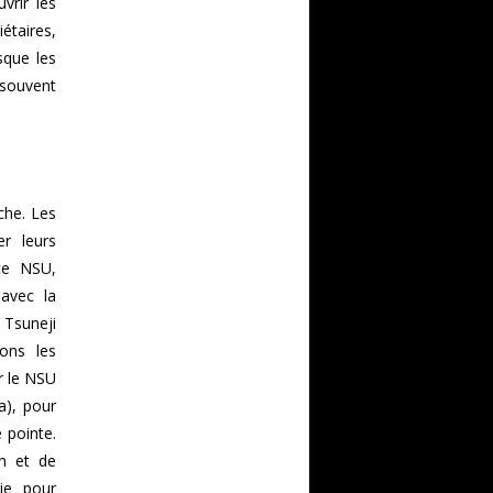
vrir les
étaires,
sque les
 souvent
che. Les
er leurs
nce NSU,
avec la
Tsuneji
ons les
r le NSU
a), pour
 pointe.
n et de
ie pour