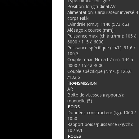
Type: birotor en ligne
Position: longitudinal AV
Alimentation: Carburateur inversé 4
corps Nikki
Cylindrée (cm3): 1146 (573 x 2)
Alésage x course (mm):
Puissance maxi (ch à tr/mn): 105 à
6000 / 115 à 6000
Puissance spécifique (ch/L): 91,6 /
100,3
Couple maxi (Nm à tr/mn): 144 à
4000 / 152 à 4000
Couple spécifique (Nm/L): 125,6
/132,6
TRANSMISSION
AR
Boîte de vitesses (rapports):
manuelle (5)
POIDS
Données constructeur (kg): 1060 /
1050
Rapport poids/puissance (kg/ch):
10 / 9,1
ROUES