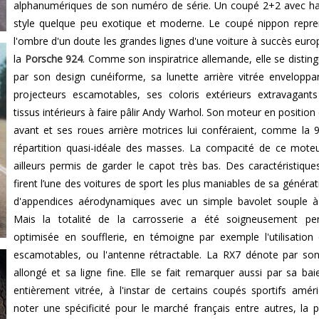
alphanumériques de son numéro de série. Un coupé 2+2 avec h
style quelque peu exotique et moderne. Le coupé nippon repr
l'ombre d'un doute les grandes lignes d'une voiture à succès euro
la
Porsche 924
. Comme son inspiratrice allemande, elle se distin
par son design cunéiforme, sa lunette arrière vitrée enveloppa
projecteurs escamotables, ses coloris extérieurs extravagant
tissus intérieurs à faire pâlir Andy Warhol. Son moteur en position
avant et ses roues arrière motrices lui conféraient, comme la 
répartition quasi-idéale des masses. La compacité de ce mote
ailleurs permis de garder le capot très bas. Des caractéristique
firent l’une des voitures de sport les plus maniables de sa générat
d'appendices aérodynamiques avec un simple bavolet souple à 
Mais la totalité de la carrosserie a été soigneusement pe
optimisée en soufflerie, en témoigne par exemple l'utilisation
escamotables, ou l'antenne rétractable. La RX7 dénote par so
allongé et sa ligne fine. Elle se fait remarquer aussi par sa baie
entièrement vitrée, à l'instar de certains coupés sportifs améri
noter une spécificité pour le marché français entre autres, la 