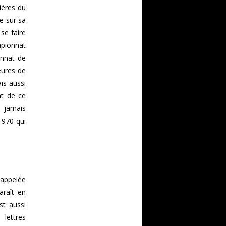
ières du
re sur sa
 se faire
mpionnat
onnat de
eures de
is aussi
nt de ce
e jamais
1970 qui
appelée
araît en
st aussi
lettres