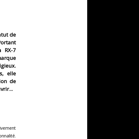
atut de
ortant
a RX-7
marque
igieux.
, elle
ion de
rir...
tivement
nnalité.