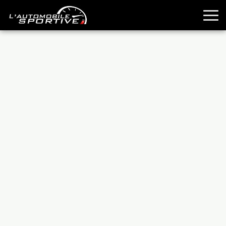
TOUTES LES SPORTIVES
ESSAIS
GUIDES OCCASION
PASSION AUTO
YOUNGTIMERS
REPORTAGES
ANCIENNES
TECHNIQUE