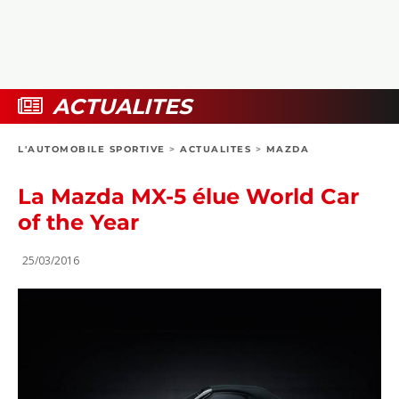
COLLECTORS
PHOTOS
COMPARATIFS
VIDÉOS
DOSSIERS PRATIQUES
BOUTIQUE
ACTUALITES
24H DU MANS
L'AUTOMOBILE SPORTIVE
>
ACTUALITES
>
MAZDA
CIRCUIT
La Mazda MX-5 élue World Car
of the Year
25/03/2016