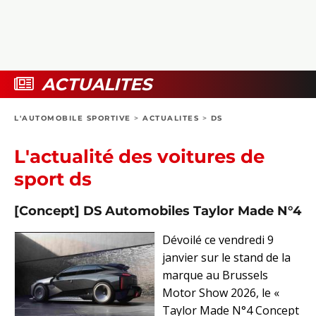
COLLECTORS
PHOTOS
COMPARATIFS
VIDÉOS
DOSSIERS PRATIQUES
BOUTIQUE
ACTUALITES
24H DU MANS
L'AUTOMOBILE SPORTIVE
>
ACTUALITES
>
DS
CIRCUIT
L'actualité des voitures de
sport ds
[Concept] DS Automobiles Taylor Made N°4
Dévoilé ce vendredi 9
janvier sur le stand de la
marque au Brussels
Motor Show 2026, le «
Taylor Made N°4 Concept