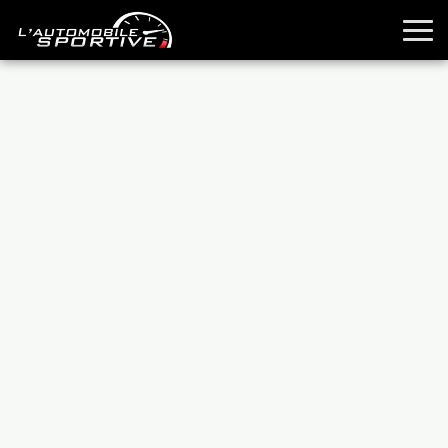
TOUTES LES SPORTIVES
ESSAIS
GUIDES OCCASION
PASSION AUTO
YOUNGTIMERS
REPORTAGES
ANCIENNES
TECHNIQUE