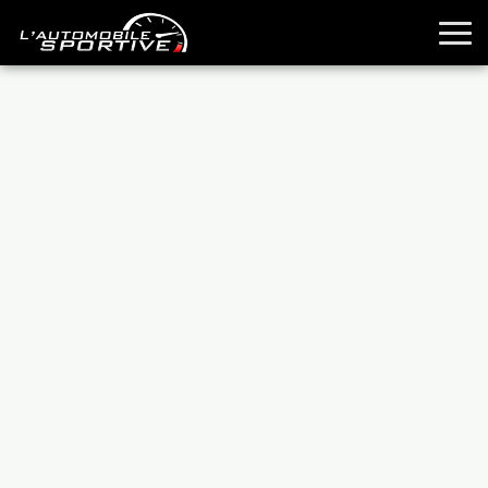
TOUTES LES SPORTIVES
ESSAIS
GUIDES OCCASION
PASSION AUTO
YOUNGTIMERS
REPORTAGES
ANCIENNES
TECHNIQUE