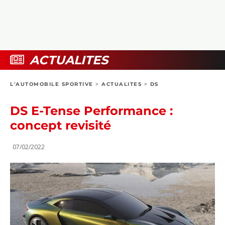
COLLECTORS
PHOTOS
COMPARATIFS
VIDÉOS
DOSSIERS PRATIQUES
BOUTIQUE
ACTUALITES
24H DU MANS
L'AUTOMOBILE SPORTIVE
>
ACTUALITES
>
DS
CIRCUIT
DS E-Tense Performance :
concept revisité
07/02/2022