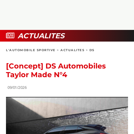
COLLECTORS
PHOTOS
COMPARATIFS
VIDÉOS
DOSSIERS PRATIQUES
BOUTIQUE
ACTUALITES
24H DU MANS
L'AUTOMOBILE SPORTIVE
>
ACTUALITES
>
DS
CIRCUIT
[Concept] DS Automobiles
Taylor Made N°4
09/01/2026