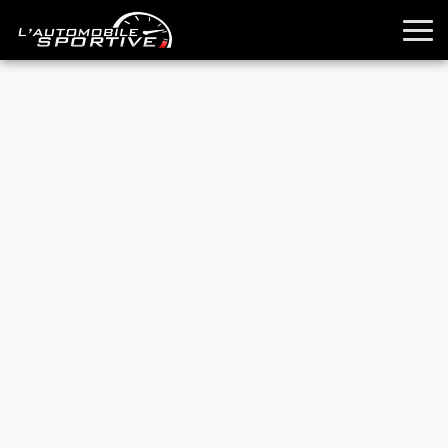
TOUTES LES SPORTIVES
ESSAIS
GUIDES OCCASION
PASSION AUTO
YOUNGTIMERS
REPORTAGES
ANCIENNES
TECHNIQUE