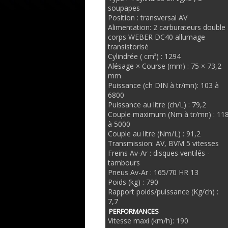
soupapes
Position : transversal AV
Alimentation: 2 carburateurs double
corps WEBER DC40 allumage
transistorisé
Cylindrée ( cm³) : 1294
Alésage × Course (mm) : 75 × 73,2
mm
Puissance (ch DIN à tr/mn): 103 à
6800
Puissance au litre (ch/L) : 79,2
Couple maximum (Nm à tr/mn) : 11
à 5000
Couple au litre (Nm/L) : 91,2
Transmission: AV, BVM 5 vitesses
Freins Av-Ar : disques ventilés -
tambours
Pneus Av-Ar : 165/70 HR 13
Poids (kg) : 790
Rapport poids/puissance (Kg/ch) :
7,7
PERFORMANCES
Vitesse maxi (km/h): 190