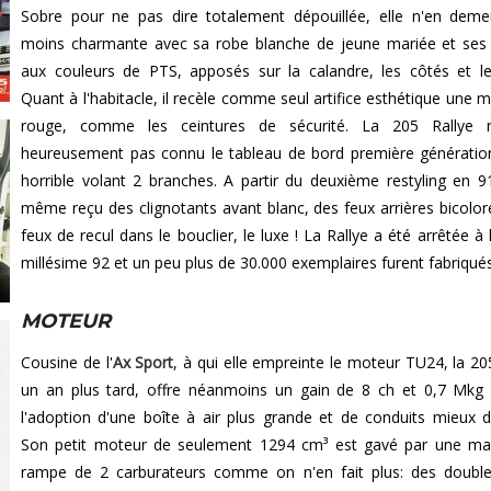
Sobre pour ne pas dire totalement dépouillée, elle n'en dem
moins charmante avec sa robe blanche de jeune mariée et ses 
aux couleurs de PTS, apposés sur la calandre, les côtés et l
Quant à l'habitacle, il recèle comme seul artifice esthétique une 
rouge, comme les ceintures de sécurité. La 205 Rallye n
heureusement pas connu le tableau de bord première génératio
horrible volant 2 branches. A partir du deuxième restyling en 91
même reçu des clignotants avant blanc, des feux arrières bicolor
feux de recul dans le bouclier, le luxe ! La Rallye a été arrêtée à 
millésime 92 et un peu plus de 30.000 exemplaires furent fabriqués
MOTEUR
Cousine de l'
Ax Sport
, à qui elle empreinte le moteur TU24, la 205
un an plus tard, offre néanmoins un gain de 8 ch et 0,7 Mkg
l'adoption d'une boîte à air plus grande et de conduits mieux d
Son petit moteur de seulement 1294 cm³ est gavé par une ma
rampe de 2 carburateurs comme on n'en fait plus: des doubl