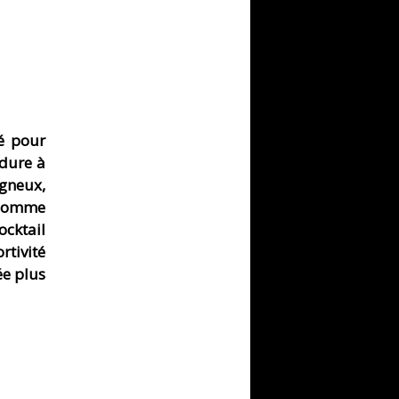
é pour
 dure à
gneux,
 comme
ocktail
rtivité
ée plus