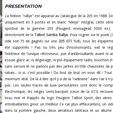
PRESENTATION
La finition "rallye" est apparue au catalogue de la 205 en 1988. Di
uniquement en 3 portes et en blanc "Meije" intégral, cette série
sportive de la gamme 205 (Peugeot envisageait 5000 ex.) s'
directement de la
Talbot Samba Rallye
. Pour rogner sur le poids 
vide soit 75 de gagnés sur une
205 GTI 1L6
), tous les équipem
été supprimés ! Pas ou très peu d'insonorisants, exit le ré
l'intérieur de l'unique rétroviseur, pas d'antibrouillards avant ni ar
essuie-glace ar, ni dégivrage, ni pré-équipement radio, bouchon d
sans serrure et ne parlons pas des jantes en tôle chaussées de 
rabais... si si, c'est possible ! Du brut de brut on vous dit ! Tout
minimum vital. De là à dire qu'il y a de la "radinerie" dans l'air il n'
pas. Les seules traces de luxe persistantes sont donc le comp
électronique, les sièges semi-bacquet (ceux de la GTI) recouve
tissu noir et frappés du logo Peugeot Talbot Sport, des vitres 
entrebaillantes (pour un meilleur Cx car plus affleurantes), un vi
dans la portière gauche, deux aérateurs latéraux et un allume 