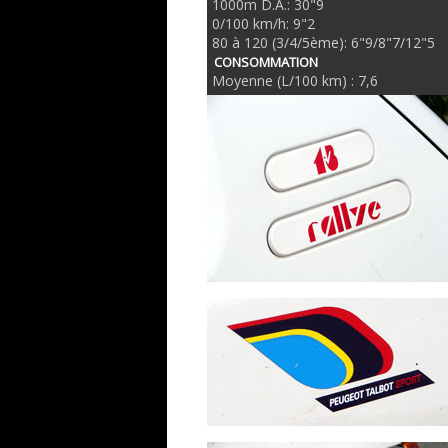
1000m D.A.: 30"9
0/100 km/h: 9"2
80 à 120 (3/4/5ème): 6"9/8"7/12"5
CONSOMMATION
Moyenne (L/100 km) : 7,6