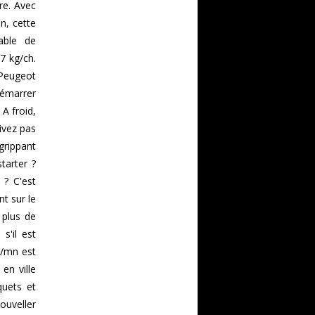
re. Avec
n, cette
able de
7 kg/ch.
 Peugeot
démarrer
 A froid,
ivez pas
 grippant
tarter ?
 ? C'est
t sur le
 plus de
s'il est
r/mn est
en ville
quets et
uveller