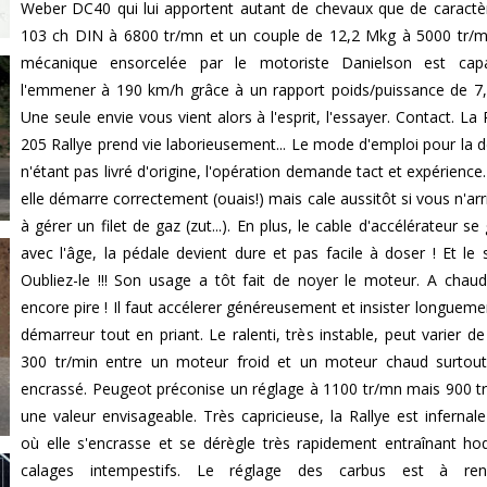
Weber DC40 qui lui apportent autant de chevaux que de caractè
103 ch DIN à 6800 tr/mn et un couple de 12,2 Mkg à 5000 tr/m
mécanique ensorcelée par le motoriste Danielson est cap
l'emmener à 190 km/h grâce à un rapport poids/puissance de 7,
Une seule envie vous vient alors à l'esprit, l'essayer. Contact. La
205 Rallye prend vie laborieusement... Le mode d'emploi pour la 
n'étant pas livré d'origine, l'opération demande tact et expérience.
elle démarre correctement (ouais!) mais cale aussitôt si vous n'arr
à gérer un filet de gaz (zut...). En plus, le cable d'accélérateur se
avec l'âge, la pédale devient dure et pas facile à doser ! Et le s
Oubliez-le !!! Son usage a tôt fait de noyer le moteur. A chaud
encore pire ! Il faut accélerer généreusement et insister longuemen
démarreur tout en priant. Le ralenti, très instable, peut varier de
300 tr/min entre un moteur froid et un moteur chaud surtout 
encrassé. Peugeot préconise un réglage à 1100 tr/mn mais 900 t
une valeur envisageable. Très capricieuse, la Rallye est infernale 
où elle s'encrasse et se dérègle très rapidement entraînant ho
calages intempestifs. Le réglage des carbus est à reno