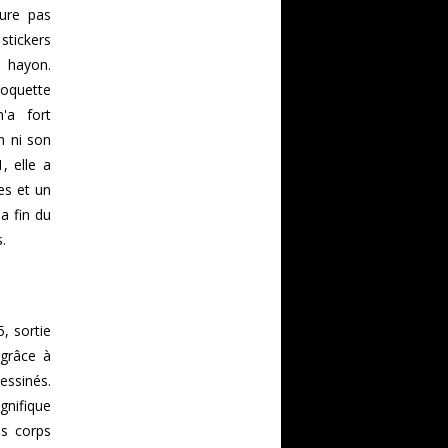
eure pas
stickers
e hayon.
moquette
'a fort
n ni son
, elle a
es et un
la fin du
.
, sortie
 grâce à
essinés.
gnifique
es corps