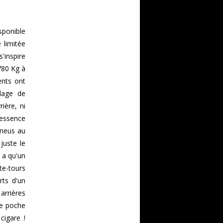
sponible
 limitée
inspire
(780 Kg à
ents ont
glage de
rière, ni
'essence
pneus au
 juste le
y a qu'un
te-tours
rts d'un
arrières
de poche
cigare !