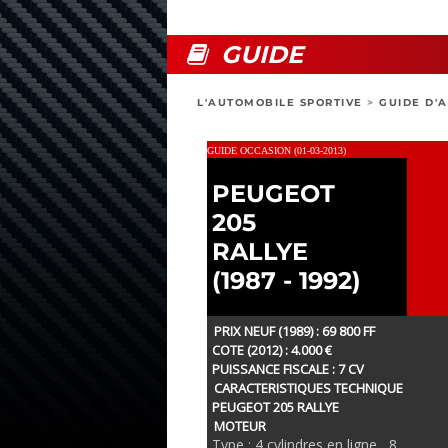
GUIDE
L'AUTOMOBILE SPORTIVE
>
GUIDE D'
GUIDE OCCASION (01-03-2013)
PEUGEOT
205
RALLYE
(1987 - 1992)
PRIX NEUF (1989) : 69 800 FF
COTE (2012) : 4.000 €
PUISSANCE FISCALE : 7 CV
CARACTERISTIQUES TECHNIQUE
PEUGEOT 205 RALLYE
MOTEUR
Type : 4 cylindres en ligne , 8