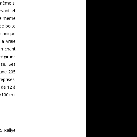
 même si
rvant et
 de même
de boite
écanique
la vraie
on chant
régimes
nse. Ses
'une 205
eprises.
 de 12 à
L/100km.
5 Rallye