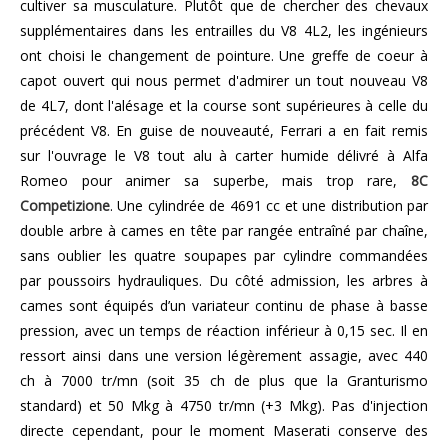
cultiver sa musculature. Plutôt que de chercher des chevaux
supplémentaires dans les entrailles du V8 4L2, les ingénieurs
ont choisi le changement de pointure. Une greffe de coeur à
capot ouvert qui nous permet d'admirer un tout nouveau V8
de 4L7, dont l'alésage et la course sont supérieures à celle du
précédent V8. En guise de nouveauté, Ferrari a en fait remis
sur l'ouvrage le V8 tout alu à carter humide délivré à Alfa
Romeo pour animer sa superbe, mais trop rare,
8C
Competizione
. Une cylindrée de 4691 cc et une distribution par
double arbre à cames en tête par rangée entraîné par chaîne,
sans oublier les quatre soupapes par cylindre commandées
par poussoirs hydrauliques. Du côté admission, les arbres à
cames sont équipés d’un variateur continu de phase à basse
pression, avec un temps de réaction inférieur à 0,15 sec. Il en
ressort ainsi dans une version légèrement assagie, avec 440
ch à 7000 tr/mn (soit 35 ch de plus que la Granturismo
standard) et 50 Mkg à 4750 tr/mn (+3 Mkg). Pas d'injection
directe cependant, pour le moment Maserati conserve des