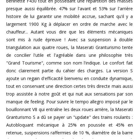
berlinette F430 tout en possédant une répartition des masses
presque aussi équilibrée. 47% sur l'avant et 53% sur l'arrière
histoire de lui garantir une mobilité accrue, sachant qu'il y a
largement 1900 Kg à déplacer en ordre de marche avec le
chauffeur... Autant vous dire que les éléments mécaniques
sont mis à rude épreuve ! Avec sa suspension à double
triangulation aux quatre roues, la Maserati Granturismo tente
de concilier l'utile et l'agréable dans une philosophie très
"Grand Tourisme", comme son nom l'indique. Le confort fait
donc clairement partie du cahier des charges. La version S
ajoute un regain d'efficacité bienvenu en conduite dynamique,
tout en conservant une direction certes très directe mais aussi
trop assistée à notre goût et qui nuit aux sensations par son
manque de feeling. Pour suivre le tempo allegro imposé par le
bouillonnant V8 qui entraîne les deux roues arrière, la Maserati
Granturismo S a dû se payer un "update" des trains roulants :
Autobloquant mécanique à 25% en poussée et 45% en
retenue, suspensions raffermies de 10 %, diamètre de la barre