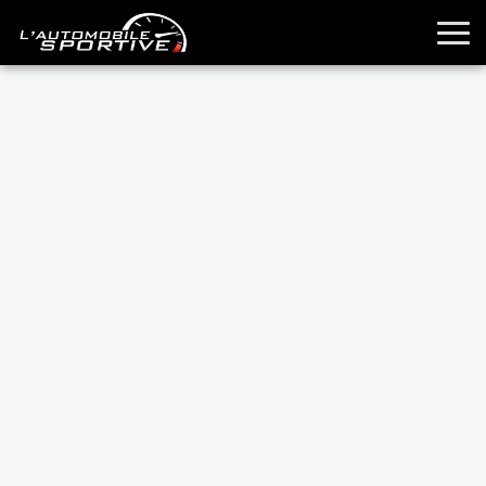
TOUTES LES SPORTIVES
ESSAIS
GUIDES OCCASION
PASSION AUTO
YOUNGTIMERS
REPORTAGES
ANCIENNES
TECHNIQUE