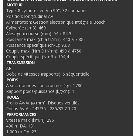
MOTEUR
Type: 8 cylindres en V à 90°, 32 soupapes
Position: longitudinal AV
Alimentation: Gestion électronique intégrale Bosch
Cylindrée (cm3): 4691
Alésage x course (mm): 94 x 84,5
Puissance maxi (ch à tr/mn): 440 à 7000
Puissance spécifique (ch/L): 93,8
Couple maxi (Nm à tr/mn): 490 à 4750
Couple spécifique (Nm/L): 104,4
TRANSMISSION
AR
Boîte de vitesses (rapports): 6 séquentielle
POIDS
A sec, données constructeur (kg): 1780
Rapport poids/puissance (kg/ch): 4
ROUES
Freins Av-Ar (ø mm): Disques ventilés
Pneus Av-Ar: 245/35 - 285/35 ZR 20
PERFORMANCES
Vitesse maxi (km/h): 295
400 m DA: 13"
1 000 m DA: 23"