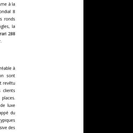
sme à la
ondial 8
es ronds
gles, la
rari 288
.
réable à
ion sont
t revêtu
 clients
 places.
 de luxe
rappé du
typiques
sive des