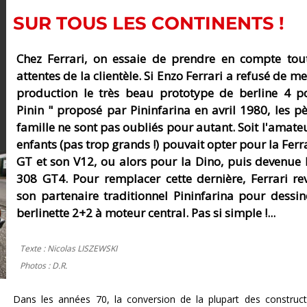
SUR TOUS LES CONTINENTS !
Chez Ferrari, on essaie de prendre en compte tout
attentes de la clientèle. Si Enzo Ferrari a refusé de me
production le très beau prototype de berline 4 po
Pinin " proposé par Pininfarina en avril 1980, les p
famille ne sont pas oubliés pour autant. Soit l'amate
enfants (pas trop grands !) pouvait opter pour la Ferr
GT et son V12, ou alors pour la Dino, puis devenue 
308 GT4. Pour remplacer cette dernière, Ferrari re
son partenaire traditionnel Pininfarina pour dessi
berlinette 2+2 à moteur central. Pas si simple !...
Texte : Nicolas LISZEWSKI
Photos : D.R.
Dans les années 70, la conversion de la plupart des construc