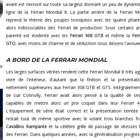
avant est nervuré sur toute sa largeur donnant un peu de dynami
ligne de la Ferrari Mondial 8. La partie arrière de la Ferrari M
reprend le thème des poupes tronquées avec les quatre phar
alors indissociables des Ferrari de production. Sous certains an
parenté est évidente avec les
Ferrari 308 GTB
et même la
Ferr
GTO
, avec moins de charme et de séduction nous devons l'avouer
A BORD DE LA FERRARI MONDIAL
de
Les larges surfaces vitrées rendent cette Ferrari Mondial 8 très ag
vivre de l'intérieur, d'autant que la finition et la présentat
nettement supérieures aux Ferrari 308 GTB et GTS. Intégralemen
de cuir Connolly, Ferrari avait alors pensé à la qualité de ses
capables de mettre alors un prix coquet dans leur Ferrari 4
L'équipement de série était correct et la présentation teintée
restait tout de même sportive avec le volant trois branches f
Cavallino Rampante
et la célèbre grille de passage de vitesses 
des Ferrari. Dans quelques années, avec la généralisation progres