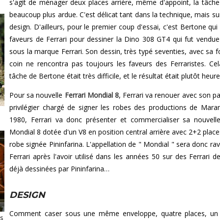
s'agit de ménager deux places arrière, même d'appoint, la tâche
beaucoup plus ardue. C'est délicat tant dans la technique, mais su
design. D'ailleurs, pour le premier coup d'essai, c'est Bertone qui
faveurs de Ferrari pour dessiner la Dino 308 GT4 qui fut vendue
sous la marque Ferrari. Son dessin, très typé seventies, avec sa 
coin ne rencontra pas toujours les faveurs des Ferraristes. Cela
tâche de Bertone était très difficile, et le résultat était plutôt heur
Pour sa nouvelle
Ferrari Mondial 8
, Ferrari va renouer avec son pa
privilégier chargé de signer les robes des productions de Maran
1980, Ferrari va donc présenter et commercialiser sa nouvelle
Mondial 8 dotée d'un V8 en position central arrière avec 2+2 place
robe signée Pininfarina. L'appellation de " Mondial " sera donc rav
Ferrari après l'avoir utilisé dans les années 50 sur des Ferrari d
déjà dessinées par Pininfarina…
DESIGN
Comment caser sous une même enveloppe, quatre places, un
as