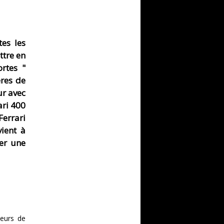
es les
ttre en
rtes "
ères de
ur avec
ari 400
Ferrari
vient à
ner une
teurs de