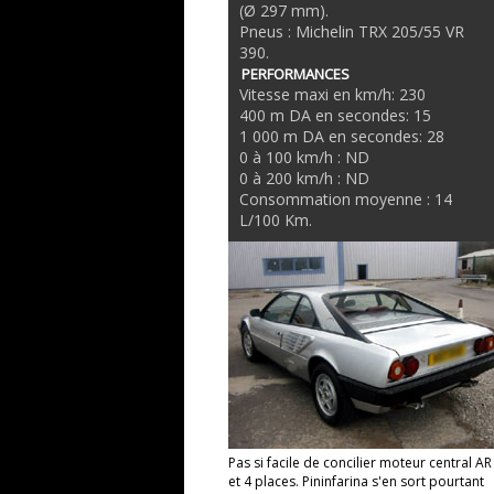
(Ø 297 mm).
Pneus : Michelin TRX 205/55 VR
390.
PERFORMANCES
Vitesse maxi en km/h: 230
400 m DA en secondes: 15
1 000 m DA en secondes: 28
0 à 100 km/h : ND
0 à 200 km/h : ND
Consommation moyenne : 14
L/100 Km.
Pas si facile de concilier moteur central AR
et 4 places. Pininfarina s'en sort pourtant