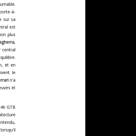
rnable.
porte-à-
e sur sa
ntral est
ion plus
agherra
,
 central
uilibre.
n, et en
vent le
rrari
n'a
euves et
 246 GTB
itecture
entendu,
lorsqu'il