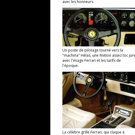
avec les honneurs.
Un poste de pilotage tourné vers la
"machina" Hélas, une finition assez toc jur
avec l'image Ferrari et les tarifs de
l'époque.
La célèbre grille Ferrari, qui claque à