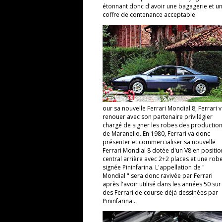
étonnant donc d'avoir une bagagerie et u
coffre de contenance acceptable.
our sa nouvelle Ferrari Mondial 8, Ferrari 
renouer avec son partenaire privilégier
chargé de signer les robes des productio
de Maranello. En 1980, Ferrari va donc
présenter et commercialiser sa nouvelle
Ferrari Mondial 8 dotée d'un V8 en positio
central arrière avec 2+2 places et une rob
signée Pininfarina. L'appellation de "
Mondial " sera donc ravivée par Ferrari
après l'avoir utilisé dans les années 50 sur
des Ferrari de course déjà dessinées par
Pininfarina…