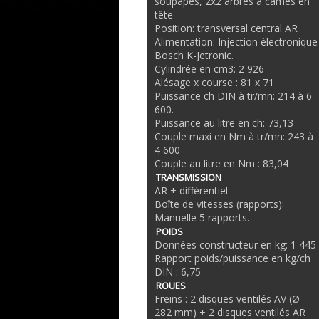
soupapes, 2x2 arbres à cames en
tête
Position: transversal central AR
Alimentation: Injection électronique
Bosch K-Jetronic.
Cylindrée en cm3: 2 926
Alésage x course : 81 x 71
Puissance ch DIN à tr/mn: 214 à 6
600.
Puissance au litre en ch: 73,13
Couple maxi en Nm à tr/mn: 243 à
4 600
Couple au litre en Nm : 83,04
TRANSMISSION
AR + différentiel
Boîte de vitesses (rapports):
Manuelle 5 rapports.
POIDS
Données constructeur en kg: 1 445
Rapport poids/puissance en kg/ch
DIN : 6,75
ROUES
Freins : 2 disques ventilés AV (Ø
282 mm) + 2 disques ventilés AR