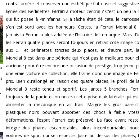
central arrière et conserver une esthétique flatteuse et suggestive
n
lignée des Berlinettes
Ferrari
à moteur central ? C'est un peu la 
qui fut posée à Pininfarina. Si la tâche était délicate, le carrossie
s'en est sorti avec les honneurs. Certes, la Ferrari Mondial 8
jamais la Ferrari la plus adulée de l'histoire de la marque. Mais d'
les Ferrari quatre places seront toujours en retrait côté image 
aux GT et berlinettes strictes deux places, et d'autre part, la
Mondial 8 est dans une période qui n'est pas la meilleure pour ell
ancienne pour être encore une occasion de prestige, trop jeune p
va
une vraie voiture de collection, elle traîne donc une image de Fer
ns
prix. Bien qu'allongé en raison des quatre places, le profil de la
Mondial 8 reste tendu et sportif. Les jantes 5 branches Ferr
n
toujours de la partie et on notera cette prise d'air latérale qui es
e
alimenter la mécanique en air frais. Malgré les gros pare-
plastiques noirs pouvant absorber des chocs à faible vites
déformations, l'esprit Ferrari est préservé. La face avant reste
intègre des phares escamotables, alors incontournables pou
voitures de sport qui se respecte. Juste au dessus des phares, 