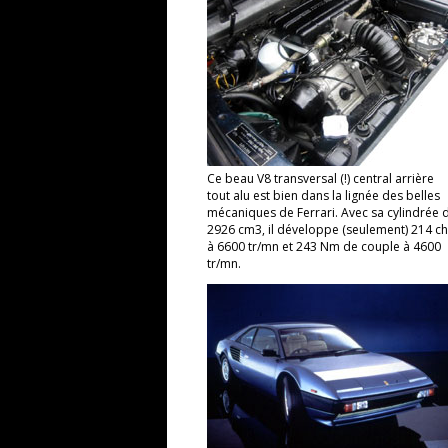
Ce beau V8 transversal (!) central arrière
tout alu est bien dans la lignée des belles
mécaniques de Ferrari. Avec sa cylindrée 
2926 cm3, il développe (seulement) 214 ch
à 6600 tr/mn et 243 Nm de couple à 4600
tr/mn.