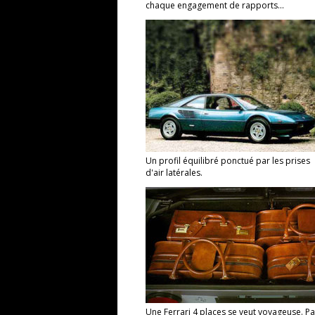
chaque engagement de rapports...
Un profil équilibré ponctué par les prises
d'air latérales.
Une Ferrari 4 places se veut voyageuse. P