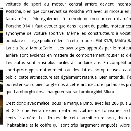
voitures de sport
au moteur central arrière devient incontou
Porsche
, bien que conservant sa
Porsche 911
avec un moteur en 
faux arrière, cède également à la mode du moteur central arrièr
Porsche 914
. Il faut avouer que dans l'esprit du public, moteur ce
synonyme de voiture sportive. Même les constructeurs à vocat
populaire et large public cèdent à cette mode :
Fiat X1/9
,
Matra B
Lancia Beta MonteCarlo… Les avantages apportés par le moteur
e
arrière sont évidents en matière de comportement routier et d'éq
Les autos sont ainsi plus faciles à conduire vite. En compétitio
sport-prototypes notamment où des luttes somptueuses capti
public, cette architecture est également retenue. Bien entendu,
Fe
pu rester sourd bien longtemps à cette architecture qui fait ses pr
que
Lamborghini
osa inaugurer sur sa
Lamborghini Miura
.
C'est donc avec malice, sous la marque Dino, avec les 206 puis
et GTS que Ferrari expérimenta en voiture de tourisme l'arch
centrale arrière. Les limites de cette architecture sont, bien 
l'habitabilité et le coffre qui sont très largement amputés. Alors 