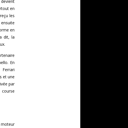
 devient
rtout en
 reçu les
 ensuite
forme en
 dit, la
eux.
rtenaire
ello. En
 Ferrari
s et une
ivée par
e course
 moteur