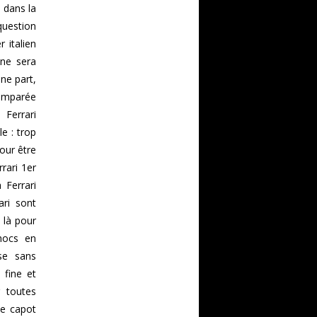
 dans la
question
r italien
 ne sera
une part,
comparée
 Ferrari
e : trop
our être
rari 1er
 Ferrari
ari sont
t là pour
chocs en
se sans
 fine et
r toutes
le capot