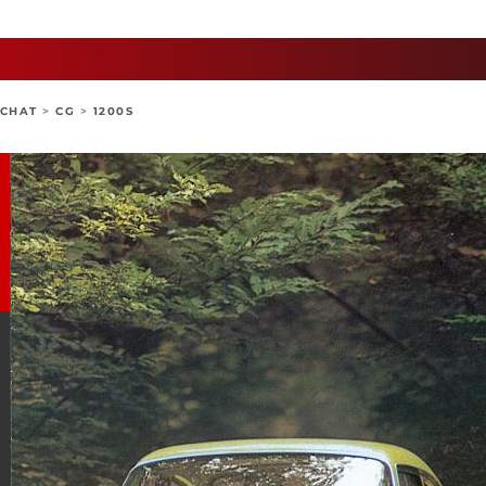
ACHAT
>
CG
>
1200S