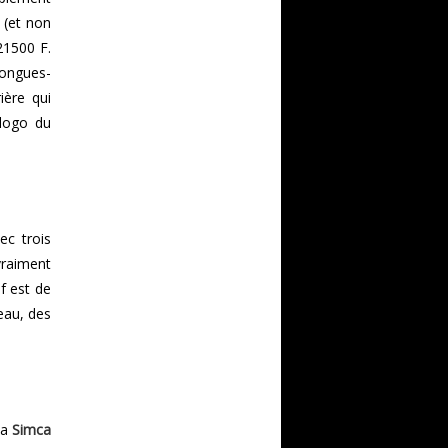
 (et non
21500 F.
longues-
ière qui
logo du
ec trois
vraiment
f est de
eau, des
la
Simca