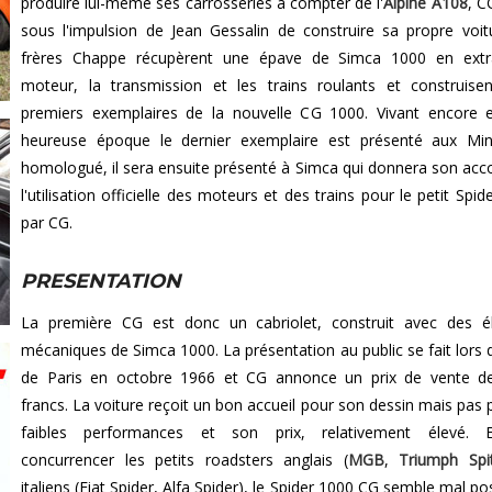
produire lui-même ses carrosseries à compter de l'
Alpine A108
, C
sous l'impulsion de Jean Gessalin de construire sa propre voit
frères Chappe récupèrent une épave de Simca 1000 en extra
moteur, la transmission et les trains roulants et construise
premiers exemplaires de la nouvelle CG 1000. Vivant encore 
heureuse époque le dernier exemplaire est présenté aux Min
homologué, il sera ensuite présenté à Simca qui donnera son acc
l'utilisation officielle des moteurs et des trains pour le petit Spi
par CG.
PRESENTATION
La première CG est donc un cabriolet, construit avec des é
mécaniques de Simca 1000. La présentation au public se fait lors 
de Paris en octobre 1966 et CG annonce un prix de vente d
francs. La voiture reçoit un bon accueil pour son dessin mais pas 
faibles performances et son prix, relativement élevé. E
concurrencer les petits roadsters anglais (
MGB
,
Triumph Spit
italiens (Fiat Spider, Alfa Spider), le Spider 1000 CG semble mal po