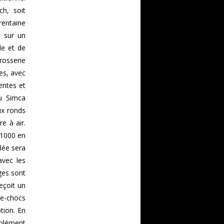
h, soit
rentaine
e sur un
le et de
rosserie
bes, avec
entes et
du Simca
ux ronds
e à air.
 1000 en
lée sera
avec les
ges sont
eçoit un
re-chocs
tion. En
mplément