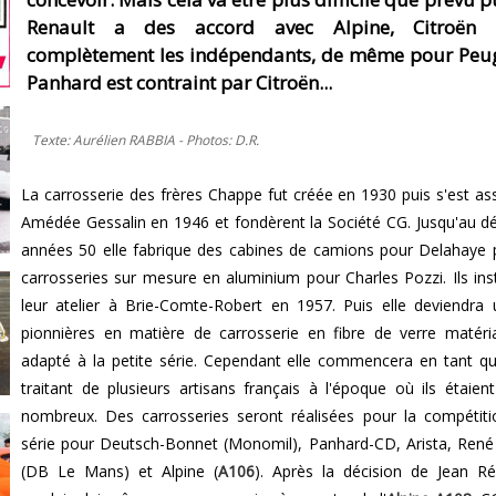
Renault a des accord avec Alpine, Citroën 
complètement les indépendants, de même pour Peug
Panhard est contraint par Citroën...
Texte: Aurélien RABBIA - Photos: D.R.
La carrosserie des frères Chappe fut créée en 1930 puis s'est as
Amédée Gessalin en 1946 et fondèrent la Société CG. Jusqu'au d
années 50 elle fabrique des cabines de camions pour Delahaye 
carrosseries sur mesure en aluminium pour Charles Pozzi. Ils inst
leur atelier à Brie-Comte-Robert en 1957. Puis elle deviendra
pionnières en matière de carrosserie en fibre de verre matéri
adapté à la petite série. Cependant elle commencera en tant q
traitant de plusieurs artisans français à l'époque où ils étaien
nombreux. Des carrosseries seront réalisées pour la compétiti
série pour Deutsch-Bonnet (Monomil), Panhard-CD, Arista, Ren
(DB Le Mans) et Alpine (
A106
). Après la décision de Jean R