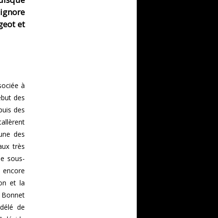
ignore
eot et
sociée à
ébut des
puis des
allèrent
 une des
aux très
ue sous-
t encore
on et la
é Bonnet
édélé de