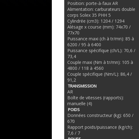
Position: porte-à-faux AR
Alimentation: carburateurs double
corps Solex 35 PHH 5
Cylindrée (cm3): 1204 / 1294
Alésage x course (mm): 74x70 /
77x70
Puissance maxi (ch à tr/mn): 85 à
6200 / 95 à 6400
Puissance spécifique (ch/L): 70,6 /
73,4
Couple maxi (Nm à tr/mn): 105 à
4800 / 118 à 4560
Couple spécifique (Nm/L): 86,4 /
91,2
TRANSMISSION
AR
Boîte de vitesses (rapports):
manuelle (4)
POIDS
Données constructeur (kg): 650 /
670
Rapport poids/puissance (kg/ch):
7,6 / 7