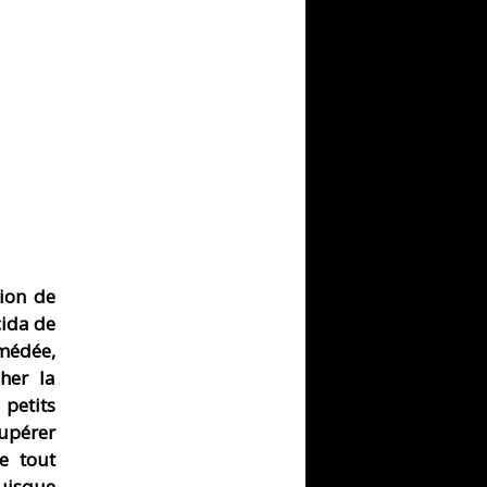
tion de
cida de
Amédée,
her la
etits
upérer
e tout
puisque