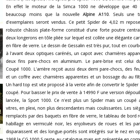
En effet le moteur de la Simca 1000 ne développe que 40 c
beaucoup moins que la nouvelle
Alpine A110
. Seuls une t
d'exemplaires seront vendus. Ce petit Spider de 4,02 m repos
robuste châssis plate-forme constitué d'une forte poutre centra
deux longerons en tôle pliée sur lequel est collée une élégante car
en fibre de verre. Le dessin de Gessalin est très pur, tout en cour
à l'avant deux optiques carénés, un capot avec charnières appar
deux fins pare-chocs en aluminium. Le pare-brise est celui 
Coupé 1000. L'arrière reçoit aussi deux demi pare-chocs, des fe
et un coffre avec charnières apparentes et un bossage du au filtr
Un hard top est vite proposé à la vente afin de convertir le Spider
coupé. Pour baisser le prix de vente à 14990 F une version dépouil
lancée, la Sport 1000. Ce n'est plus un Spider mais un coupé 
vitres, en plexi, non plus descendantes mais coulissantes. Les siè
remplacés par des baquets en fibre de verre, le tableau de bord r
habillage en vermiculé noir, les enjoliveurs de roues et les pa
disparaissent et des longue-portés sont intégrés sur le nez en op
1968 la CG 1000 S reste au catalogue mais est présentée en co