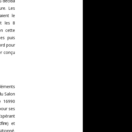
G décida
ure. Les
ient le
nt les 8
en cette
es puis
ord pour
der conçu
léments
du Salon
e 16990
pour ses
spérant
fire
) et
sitionné.