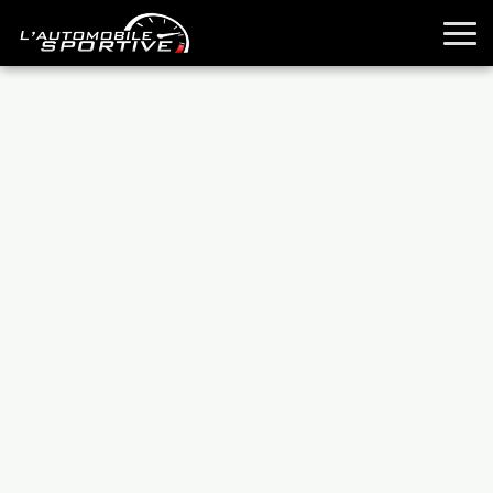
TOUTES LES SPORTIVES
ESSAIS
GUIDES OCCASION
PASSION AUTO
YOUNGTIMERS
REPORTAGES
ANCIENNES
TECHNIQUE