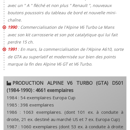
avec un " A " fléché et non plus " Renault ", nouveaux
boutons poussoirs du tableau de bord et nouvelle mini-
chaîne.
1990
: Commercialisation de l'Alpine V6 Turbo Le Mans
avec son kit carrosserie et son pot catalytique qui lui fait
perdre 15 ch.
1991
: En mars, la commercialisation de l'Alpine A610, sorte
de GTA au superlatif et modernisée sur bien des points
marque la fin des Alpine V6 GT et V6 Turbo.
PRODUCTION ALPINE V6 TURBO (GTA) D501
(1984-1990) : 4661 exemplaires
1984 : 54 exemplaires Europa Cup
1985 : 398 exemplaires
1986 : 1063 exemplaires. (dont 101 ex. à conduite à
droite, 21 ex. destiné au marché US et 7 ex. Europa Cup)
1987 : 1060 exemplaires (dont 53 ex. à conduite à droite