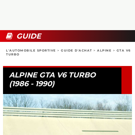
COLLECTORS
PHOTOS
COMPARATIFS
VIDÉOS
DOSSIERS PRATIQUES
BOUTIQUE
GUIDE
24H DU MANS
L'AUTOMOBILE SPORTIVE
>
GUIDE D'ACHAT
>
ALPINE
>
GTA V6
TURBO
CIRCUIT
ALPINE GTA V6 TURBO
(1986 - 1990)