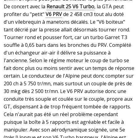
De concert avec la
Renault 25 V6 Turbo
, la GTA peut
profiter du "petit"
V6 PRV
de 2 458 cm3 tout alu doté
d'un vilebrequin à manetons décalés. Le "V6 boiteux"
tant décrié par la presse allait désormais tourner rond.
Tourner rond et pousser fort, car un turbo Garret T3
souffle à 0,65 bars dans les bronches du PRV. Complété
d'un échangeur air-air il délivre sa puissance à
l'ancienne. Selon le régime moteur le coup de turbo se
fait donc plus ou moins sentir avec un temps de réponse
certain. Le conducteur de l'Alpine peut donc compter sur
200 ch à 5 750 tr/mn, mais surtout un couple de près de
30 mkg dès 2 500 tr/mn. Le V6 PRV autorise donc une
conduite très souple et coulée sur le couple, propre aux
GT, dispensant à de trop fréquent tombée de rapports.
Cela n'aurait pas été un réel problème cependant
puisque la boîte à 5 rapports est agréable et facile à
manipuler. Avec son aérodynamique soignée, une 5e
(très !) longue et son V6 Turbo hargneux, l'Alpine est