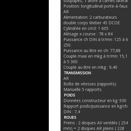
soupapes, 1 arbre à cames latéral
Position: longitudinal porte-à-faux
AR
Alimentation: 2 carburateurs
double corps Weber 45 DCOE.
Cylindrée en cm3: 1 605
Alésage x course : 78 x 84
Puissance ch DIN à tr/mn: 125 à 6
250.
Puissance au litre en ch: 77,88
Couple maxi en mkg à tr/mn: 15,1
à 5 300
Couple au litre en mkg : 9,40
TRANSMISSION
AR
Boîte de vitesses (rapports):
Manuelle 5 rapports.
POIDS
Données constructeur en kg: 930
Rapport poids/puissance en kg/ch
DIN : 7,4
ROUES
Freins : 2 disques AV ventilés ( 254
mm) + 2 disques AR pleins ( 228