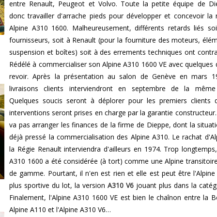
entre Renault, Peugeot et Volvo. Toute la petite équipe de D
donc travailler d'arrache pieds pour développer et concevoir la 
Alpine A310 1600. Malheureusement, différents retards liés so
fournisseurs, soit à Renault (pour la fourniture des moteurs, élé
suspension et boîtes) soit à des errements techniques ont contra
Rédélé à commercialiser son Alpine A310 1600 VE avec quelques d
revoir. Après la présentation au salon de Genève en mars 1
livraisons clients interviendront en septembre de la même
Quelques soucis seront à déplorer pour les premiers clients 
interventions seront prises en charge par la garantie constructeur.
va pas arranger les finances de la firme de Dieppe, dont la situati
déjà pressé la commercialisation des Alpine A310. Le rachat d'Al
la Régie Renault interviendra d'ailleurs en 1974. Trop longtemps, 
A310 1600 a été considérée (à tort) comme une Alpine transitoir
de gamme. Pourtant, il n'en est rien et elle est peut être l'Alpine
plus sportive du lot, la version
A310 V6
jouant plus dans la catég
Finalement, l'Alpine A310 1600 VE est bien le chaînon entre la Be
Alpine A110 et l'Alpine A310 V6…