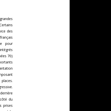
 grandes
Certains
vice des
français
ce pour
intégrés
nées 70)
portants
antation
imposant
 places.
ressive.
 derrière
 côté du
s prises