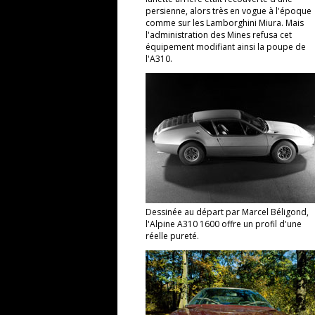
persienne, alors très en vogue à l'époque
comme sur les Lamborghini Miura. Mais
l'administration des Mines refusa cet
équipement modifiant ainsi la poupe de
l'A310.
Dessinée au départ par Marcel Béligond,
l'Alpine A310 1600 offre un profil d'une
réelle pureté.