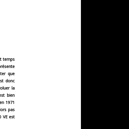
st temps
présente
ster que
est donc
oluer la
est bien
 en 1971
lors pas
0 VE est