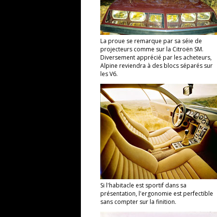
La proue se remarque par sa séie de
projecteurs comme sur la Citroën SM.
Diversement apprécié par les acheteurs,
Alpine reviendra à des blocs séparés sur
les V6.
Si l'habitacle est sportif dans sa
présentation, l'ergonomie est perfectible
sans compter sur la finition.