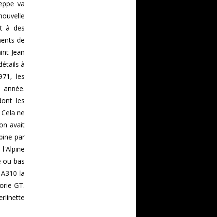
ieppe va
nouvelle
it à des
ments de
int Jean
étails à
971, les
 année.
dont les
 Cela ne
on avait
pine par
l'Alpine
e ou bas
 A310 la
orie GT.
rlinette