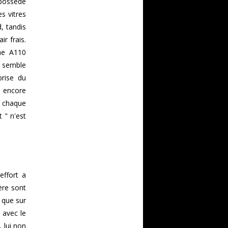
 possède
s vitres
, tandis
r frais.
ine A110
e semble
prise du
e encore
r chaque
t " n'est
effort a
ère sont
 que sur
 avec le
, lui non