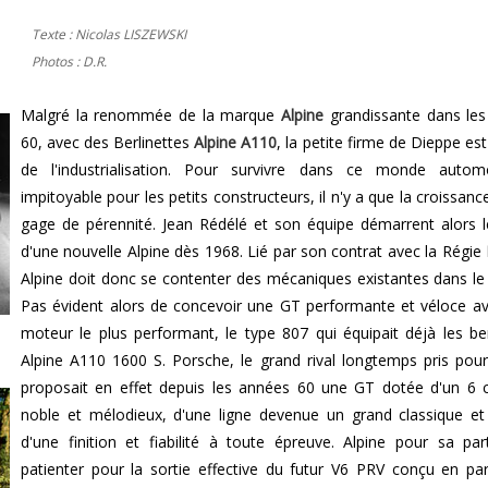
Texte : Nicolas LISZEWSKI
Photos : D.R.
Malgré la renommée de la marque
Alpine
grandissante dans le
60, avec des Berlinettes
Alpine A110
, la petite firme de Dieppe est
de l'industrialisation. Pour survivre dans ce monde automo
impitoyable pour les petits constructeurs, il n'y a que la croissanc
gage de pérennité. Jean Rédélé et son équipe démarrent alors l
d'une nouvelle Alpine dès 1968. Lié par son contrat avec la Régie
Alpine doit donc se contenter des mécaniques existantes dans le
Pas évident alors de concevoir une GT performante et véloce a
moteur le plus performant, le type 807 qui équipait déjà les ber
Alpine A110 1600 S. Porsche, le grand rival longtemps pris pour
proposait en effet depuis les années 60 une GT dotée d'un 6 c
noble et mélodieux, d'une ligne devenue un grand classique et
d'une finition et fiabilité à toute épreuve. Alpine pour sa par
patienter pour la sortie effective du futur V6 PRV conçu en par