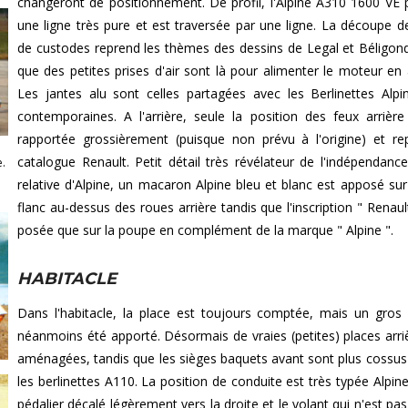
changeront de positionnement. De profil, l'Alpine A310 1600 VE
une ligne très pure et est traversée par une ligne. La découpe de
de custodes reprend les thèmes des dessins de Legal et Béligond
que des petites prises d'air sont là pour alimenter le moteur en ai
Les jantes alu sont celles partagées avec les Berlinettes Alp
contemporaines. A l'arrière, seule la position des feux arrièr
rapportée grossièrement (puisque non prévu à l'origine) et re
catalogue Renault. Petit détail très révélateur de l'indépendanc
e.
relative d'Alpine, un macaron Alpine bleu et blanc est apposé su
flanc au-dessus des roues arrière tandis que l'inscription " Renaul
posée que sur la poupe en complément de la marque " Alpine ".
HABITACLE
Dans l'habitacle, la place est toujours comptée, mais un gros 
néanmoins été apporté. Désormais de vraies (petites) places arri
aménagées, tandis que les sièges baquets avant sont plus cossus
les berlinettes A110. La position de conduite est très typée Alpine
pédalier décalé légèrement vers la droite et le volant qui n'est pas