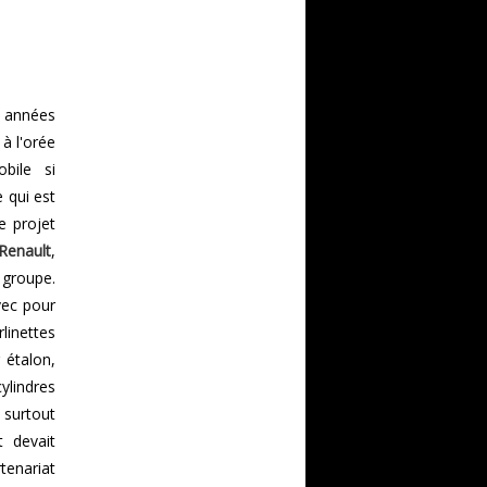
s années
 à l'orée
bile si
e qui est
e projet
Renault
,
 groupe.
vec pour
linettes
 étalon,
ylindres
 surtout
t devait
tenariat