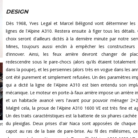
DESIGN
Dès 1968, Yves Legal et Marcel Béligond vont déterminer les
lignes de l'Alpine A310. Restera ensuite à figer tous les détails. 
choix seront d'ailleurs dictés à la dernière minute par notre ser
Mines, toujours aussi enclin à empêcher les constructeurs 
d'innover. Ainsi, les feux arrière devront changer de pla
redescendre sous le pare-chocs (alors qu'ils étaient totalement 
dans la poupe), et les persiennes (alors très en vogue dans les an
ont été purement et simplement refusées. Un des paramètres im
qui a dicté la ligne de l'Alpine A310 est bien entendu son impl
mécanique. Le moteur en porte-à-faux arrière impose un arrière 
et un habitacle avancé vers l'avant pour pouvoir ménager 2+2
Malgré cela, la proue de l'Alpine A310 1600 VE est très fine et ag
Un des traits caractéristiques est la batterie de six phares cachée
du plexiglas. Deux prises d'air Naca sont apposées de chaque
et
capot au ras de la baie de pare-brise. Au fil des millésimes, ce