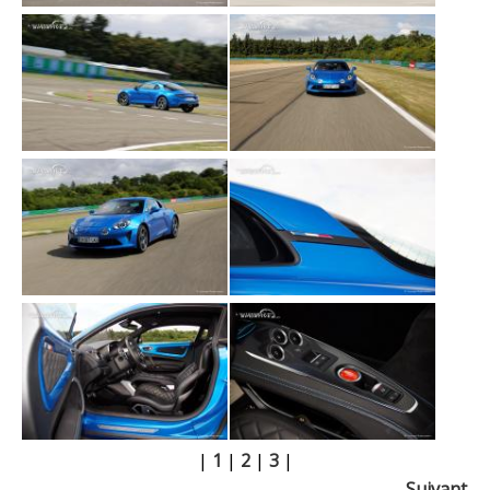
|
1
|
2
|
3
|
Suivant