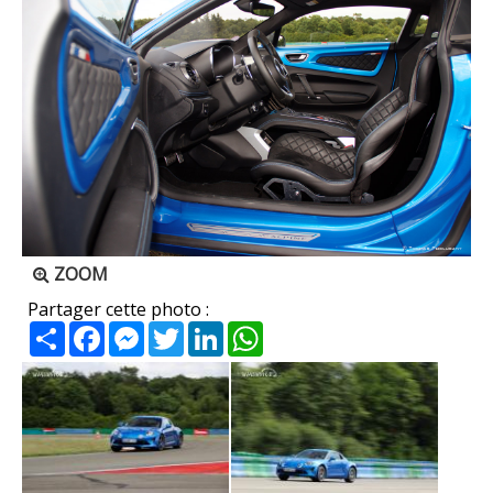
ZOOM
Partager cette photo :
Partager
Facebook
Messenger
Twitter
LinkedIn
WhatsApp