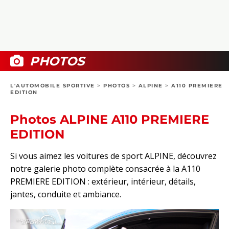
COLLECTORS
PHOTOS
COMPARATIFS
VIDÉOS
DOSSIERS PRATIQUES
BOUTIQUE
PHOTOS
24H DU MANS
L'AUTOMOBILE SPORTIVE
>
PHOTOS
>
ALPINE
>
A110 PREMIERE
EDITION
CIRCUIT
Photos ALPINE A110 PREMIERE
EDITION
Si vous aimez les voitures de sport ALPINE, découvrez
notre galerie photo complète consacrée à la A110
PREMIERE EDITION : extérieur, intérieur, détails,
jantes, conduite et ambiance.