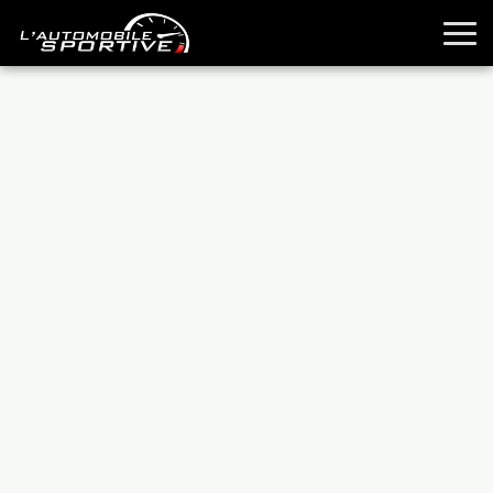
TOUTES LES SPORTIVES
ESSAIS
GUIDES OCCASION
PASSION AUTO
YOUNGTIMERS
REPORTAGES
ANCIENNES
TECHNIQUE