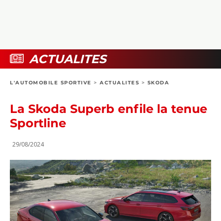
COLLECTORS
PHOTOS
COMPARATIFS
VIDÉOS
DOSSIERS PRATIQUES
BOUTIQUE
ACTUALITES
24H DU MANS
L'AUTOMOBILE SPORTIVE
>
ACTUALITES
>
SKODA
CIRCUIT
La Skoda Superb enfile la tenue
Sportline
29/08/2024