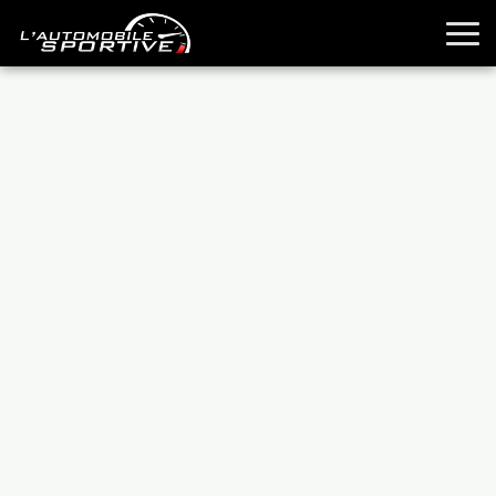
TOUTES LES SPORTIVES
ESSAIS
GUIDES OCCASION
PASSION AUTO
YOUNGTIMERS
REPORTAGES
ANCIENNES
TECHNIQUE