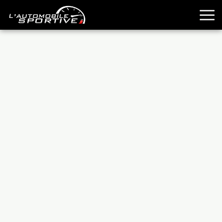
TOUTES LES SPORTIVES
ESSAIS
GUIDES OCCASION
PASSION AUTO
YOUNGTIMERS
REPORTAGES
ANCIENNES
TECHNIQUE