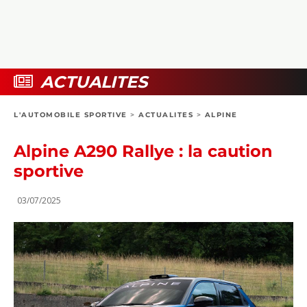
COLLECTORS
PHOTOS
COMPARATIFS
VIDÉOS
DOSSIERS PRATIQUES
BOUTIQUE
ACTUALITES
24H DU MANS
L'AUTOMOBILE SPORTIVE
>
ACTUALITES
>
ALPINE
CIRCUIT
Alpine A290 Rallye : la caution
sportive
03/07/2025