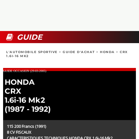
COLLECTORS
PHOTOS
COMPARATIFS
VIDÉOS
DOSSIERS PRATIQUES
BOUTIQUE
GUIDE
24H DU MANS
L'AUTOMOBILE SPORTIVE
>
GUIDE D'ACHAT
>
HONDA
>
CRX
1.6I-16 MK2
CIRCUIT
GUIDE OCCASION (29-03-2005)
HONDA
CRX
1.6i-16 Mk2
(1987 - 1992)
115 200 Francs (1991)
8 CV FISCAUX
CARACTERISTIQUES TECHNIQUES HONDA CRX 1.6i-16 Mk2