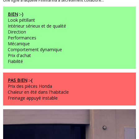
Une ligne à laquelle Pininfarina a secrètement collaboré...
BIEN
:-)
Look pétillant
Intérieur sérieux et de qualité
Direction
Performances
Mécanique
Comportement dynamique
Prix d'achat
Fiabilité
PAS BIEN
:-(
Prix des pièces Honda
Chaleur en été dans l'habitacle
Freinage appuyé instable