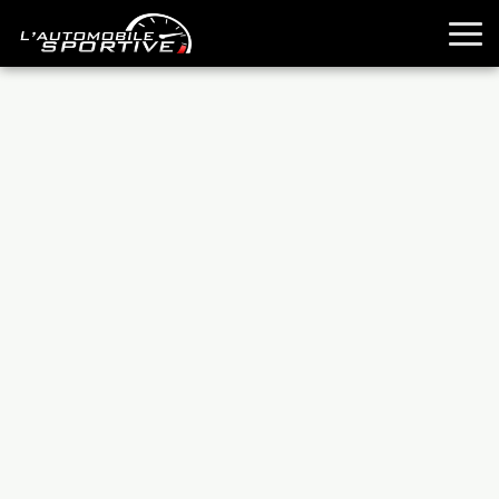
TOUTES LES SPORTIVES
ESSAIS
GUIDES OCCASION
PASSION AUTO
YOUNGTIMERS
REPORTAGES
ANCIENNES
TECHNIQUE