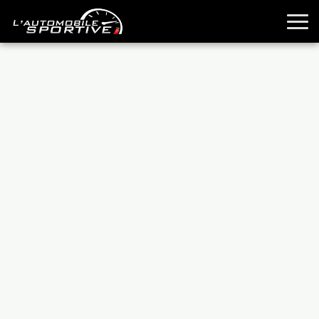
TOUTES LES SPORTIVES
ESSAIS
GUIDES OCCASION
PASSION AUTO
YOUNGTIMERS
REPORTAGES
ANCIENNES
TECHNIQUE