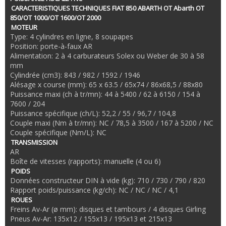
CARACTERISTIQUES TECHNIQUES FIAT 850 ABARTH OT Abarth OT
850/OT 1000/OT 1600/OT 2000
MOTEUR
Type: 4 cylindres en ligne, 8 soupapes
Position: porte-à-faux AR
Alimentation: 2 à 4 carburateurs Solex ou Weber de 30 à 58
mm
Cylindrée (cm3): 843 / 982 / 1592 / 1946
Alésage x course (mm): 65 x 63.5 / 65x74 / 86x68,5 / 88x80
Puissance maxi (ch à tr/mn): 44 à 5400 / 62 à 6150 / 154 à
7600 / 204
Puissance spécifique (ch/L): 52,2 / 55 / 96,7 / 104,8
Couple maxi (Nm à tr/mn): NC / 78,5 à 3500 / 167 à 5200 / NC
Couple spécifique (Nm/L): NC
TRANSMISSION
AR
Boîte de vitesses (rapports): manuelle (4 ou 6)
POIDS
Données constructeur DIN à vide (kg): 710 / 730 / 790 / 820
Rapport poids/puissance (kg/ch): NC / NC / NC / 4,1
ROUES
Freins Av-Ar (ø mm): disques et tambours / 4 disques Girling
Pneus Av-Ar: 135x12 / 155x13 / 195x13 et 215x13