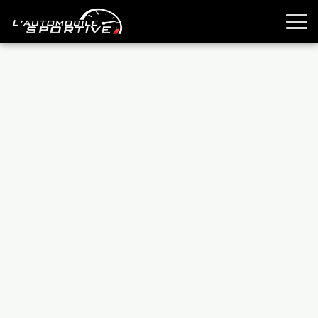
TOUTES LES SPORTIVES
ESSAIS
GUIDES OCCASION
PASSION AUTO
YOUNGTIMERS
REPORTAGES
ANCIENNES
TECHNIQUE