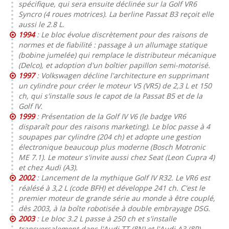
spécifique, qui sera ensuite déclinée sur la Golf VR6
Syncro (4 roues motrices). La berline Passat B3 reçoit elle
aussi le 2.8 L.
1994
: Le bloc évolue discrètement pour des raisons de
normes et de fiabilité : passage à un allumage statique
(bobine jumelée) qui remplace le distributeur mécanique
(Delco), et adoption d'un boîtier papillon semi-motorisé.
1997
: Volkswagen décline l'architecture en supprimant
un cylindre pour créer le moteur V5 (VR5) de 2,3 L et 150
ch, qui s'installe sous le capot de la Passat B5 et de la
Golf IV.
1999
: Présentation de la Golf IV V6 (le badge VR6
disparaît pour des raisons marketing). Le bloc passe à 4
soupapes par cylindre (204 ch) et adopte une gestion
électronique beaucoup plus moderne (Bosch Motronic
ME 7.1). Le moteur s'invite aussi chez Seat (Leon Cupra 4)
et chez Audi (A3).
2002
: Lancement de la mythique Golf IV R32. Le VR6 est
réalésé à 3,2 L (code BFH) et développe 241 ch. C'est le
premier moteur de grande série au monde à être couplé,
dès 2003, à la boîte robotisée à double embrayage DSG.
2003
: Le bloc 3.2 L passe à 250 ch et s'installe
transversalement dans l'Audi TT (8N) et l'Audi A3 (8P),