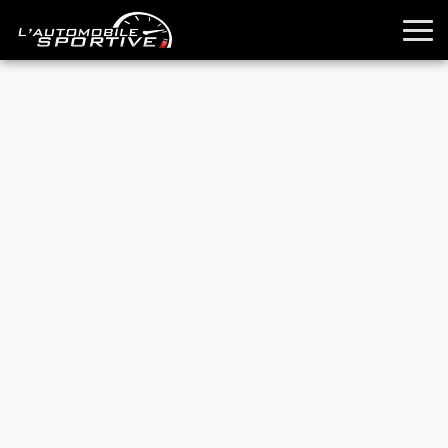
TOUTES LES SPORTIVES
ESSAIS
GUIDES OCCASION
PASSION AUTO
YOUNGTIMERS
REPORTAGES
ANCIENNES
TECHNIQUE