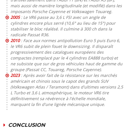
mais aussi de manière longitudinale (et modifié) dans les
imposants Porsche Cayenne et Volkswagen Touareg.
2005
: Le VR6 passe au 3,6 L FSI avec un angle de
cylindres encore plus serré (10,6° au lieu de 15°) pour
stabiliser le bloc réalésé. Il culmine à 300 ch dans la
radicale Passat R36.
2010
: Face aux normes antipollution Euro 5 puis Euro 6,
le VR6 subit de plein fouet le
downsizing
. Il disparaît
progressivement des catalogues européens des
compactes (remplacé par le 4 cylindres EA888 turbo) et
ne subsiste que sur de gros véhicules haut de gamme du
groupe (Passat CC, Touareg, Porsche Cayenne).
2023
: Après avoir fait de la résistance sur les marchés
américain et chinois sous le capot des grands SUV
(Volkswagen Atlas / Teramont) dans d'ultimes versions 2,5
L Turbo et 3,6 L atmosphérique, le moteur VR6 tire
définitivement sa révérence à l'échelle mondiale,
marquant la fin d'une lignée mécanique unique.
CONCLUSION