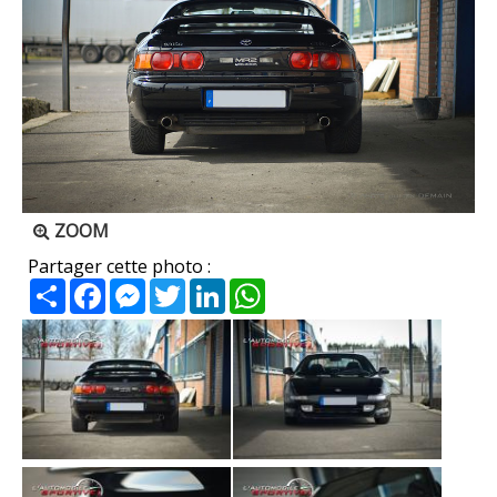
ZOOM
Partager cette photo :
Partager
Facebook
Messenger
Twitter
LinkedIn
WhatsApp