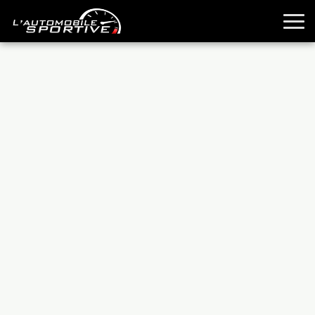
TOUTES LES SPORTIVES
ESSAIS
GUIDES OCCASION
PASSION AUTO
YOUNGTIMERS
REPORTAGES
ANCIENNES
TECHNIQUE