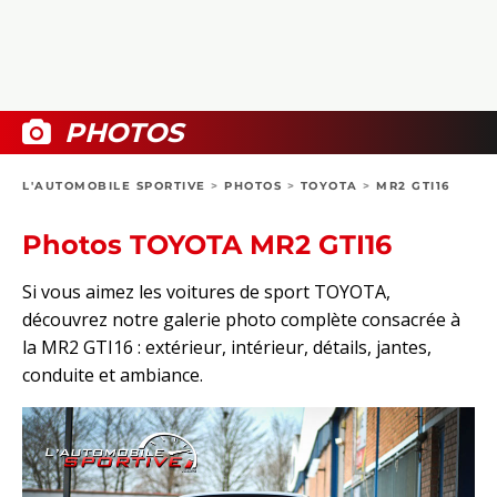
COLLECTORS
PHOTOS
COMPARATIFS
VIDÉOS
DOSSIERS PRATIQUES
BOUTIQUE
PHOTOS
24H DU MANS
L'AUTOMOBILE SPORTIVE
>
PHOTOS
>
TOYOTA
>
MR2 GTI16
CIRCUIT
Photos TOYOTA MR2 GTI16
Si vous aimez les voitures de sport TOYOTA,
découvrez notre galerie photo complète consacrée à
la MR2 GTI16 : extérieur, intérieur, détails, jantes,
conduite et ambiance.