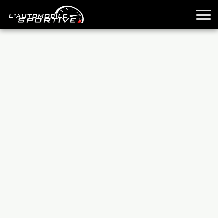
TOUTES LES SPORTIVES
ESSAIS
GUIDES OCCASION
PASSION AUTO
YOUNGTIMERS
REPORTAGES
ANCIENNES
TECHNIQUE