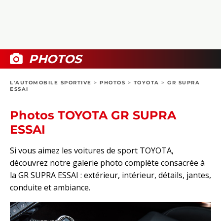
COLLECTORS
PHOTOS
COMPARATIFS
VIDÉOS
DOSSIERS PRATIQUES
BOUTIQUE
PHOTOS
24H DU MANS
L'AUTOMOBILE SPORTIVE
>
PHOTOS
>
TOYOTA
>
GR SUPRA
ESSAI
CIRCUIT
Photos TOYOTA GR SUPRA
ESSAI
Si vous aimez les voitures de sport TOYOTA,
découvrez notre galerie photo complète consacrée à
la GR SUPRA ESSAI : extérieur, intérieur, détails, jantes,
conduite et ambiance.