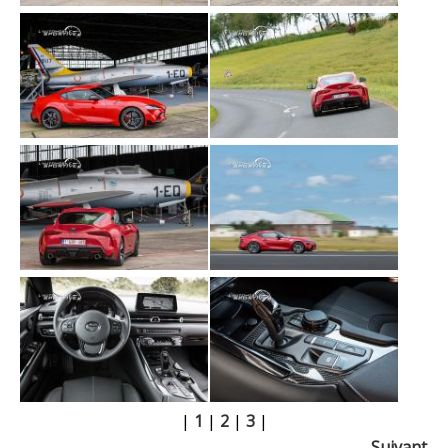
|
1
|
2
|
3
|
Suivant