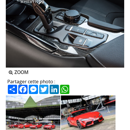
ZOOM
Partager cette photo :
Partager
Facebook
Messenger
Twitter
LinkedIn
WhatsApp