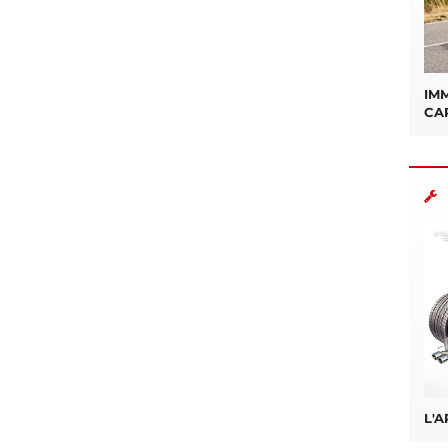
IMM
CA
L'