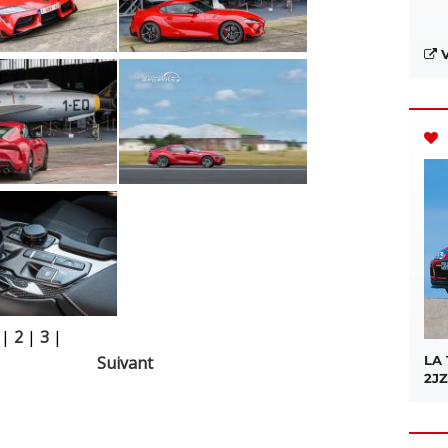
V
|
2
|
3
|
Suivant
LA
2JZ