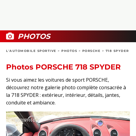
COLLECTORS
PHOTOS
COMPARATIFS
VIDÉOS
DOSSIERS PRATIQUES
BOUTIQUE
PHOTOS
24H DU MANS
L'AUTOMOBILE SPORTIVE
>
PHOTOS
>
PORSCHE
>
718 SPYDER
CIRCUIT
Photos PORSCHE 718 SPYDER
Si vous aimez les voitures de sport PORSCHE,
découvrez notre galerie photo complète consacrée à
la 718 SPYDER : extérieur, intérieur, détails, jantes,
conduite et ambiance.