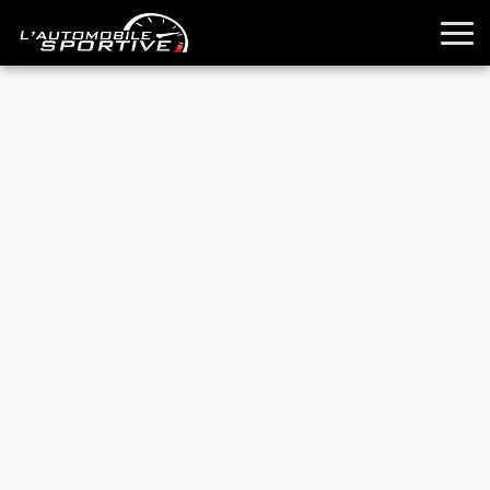
TOUTES LES SPORTIVES
ESSAIS
GUIDES OCCASION
PASSION AUTO
YOUNGTIMERS
REPORTAGES
ANCIENNES
TECHNIQUE