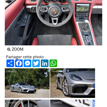
ZOOM
Partager cette photo :
Partager
Facebook
Messenger
Twitter
LinkedIn
WhatsApp