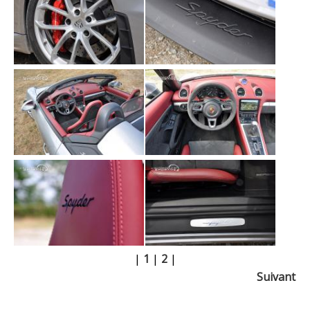
|
1
|
2
|
Suivant