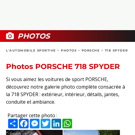
COLLECTORS
PHOTOS
COMPARATIFS
VIDÉOS
DOSSIERS PRATIQUES
BOUTIQUE
PHOTOS
24H DU MANS
L'AUTOMOBILE SPORTIVE
>
PHOTOS
>
PORSCHE
>
718 SPYDER
CIRCUIT
Photos PORSCHE 718 SPYDER
Si vous aimez les voitures de sport PORSCHE,
découvrez notre galerie photo complète consacrée à
la 718 SPYDER : extérieur, intérieur, détails, jantes,
conduite et ambiance.
Partager cette photo :
Partager
Facebook
Messenger
Twitter
LinkedIn
WhatsApp