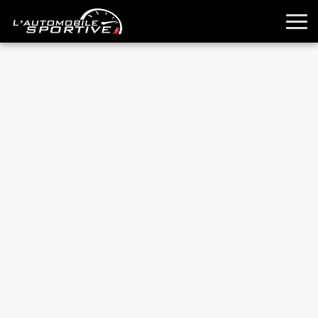
TOUTES LES SPORTIVES
ESSAIS
GUIDES OCCASION
PASSION AUTO
YOUNGTIMERS
REPORTAGES
ANCIENNES
TECHNIQUE