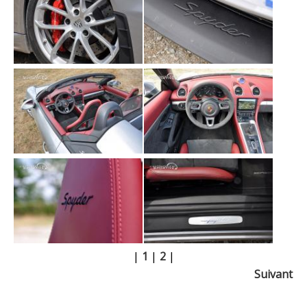
|
1
|
2
|
Suivant