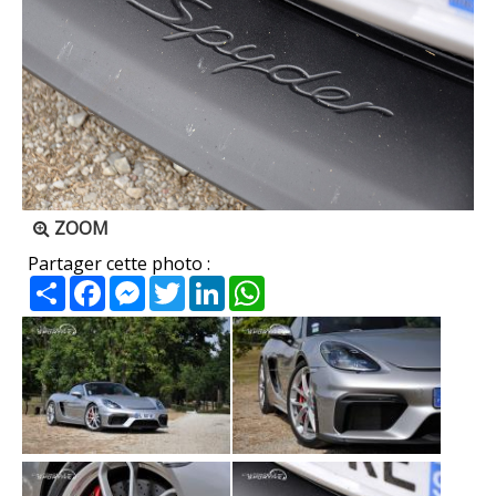
ZOOM
Partager cette photo :
Partager
Facebook
Messenger
Twitter
LinkedIn
WhatsApp