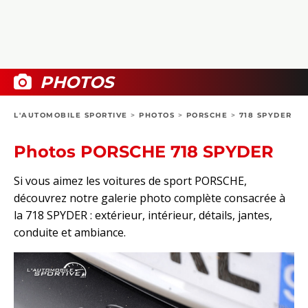
COLLECTORS
PHOTOS
COMPARATIFS
VIDÉOS
DOSSIERS PRATIQUES
BOUTIQUE
PHOTOS
24H DU MANS
L'AUTOMOBILE SPORTIVE
>
PHOTOS
>
PORSCHE
>
718 SPYDER
CIRCUIT
Photos PORSCHE 718 SPYDER
Si vous aimez les voitures de sport PORSCHE,
découvrez notre galerie photo complète consacrée à
la 718 SPYDER : extérieur, intérieur, détails, jantes,
conduite et ambiance.