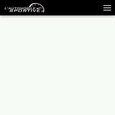
TOUTES LES SPORTIVES
ESSAIS
GUIDES OCCASION
PASSION AUTO
YOUNGTIMERS
REPORTAGES
ANCIENNES
TECHNIQUE