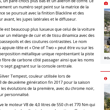
, un pare-chocs plus bas et un aileron de coffre. Le
ement un numéro sept peint sur la matrice de la
e se poursuit avec la finition Blackline et des
 avant, les jupes latérales et le diffuseur.
acle est beaucoup plus luxueux que celui de la voiture
par un mélange de cuir et de tissu dinamica avec des
passepoils et des coutures contrastées. Le nom
appuie-tête et « One of Two » peut être vu sur les
perposition métallique unique représentant la piste
ROA
en fibre de carbone côté passager ainsi que les noms
ro sept gagnant sur la console centrale.
ilver Tempest, couleur utilisée lors de
T3 de deuxième génération fin 2017 pour la saison
les évolutions de la première, avec du chrome noir,
eur personnalisé.
e le moteur V8 de 4,0 litres de 550 ch et 770 Nm qui