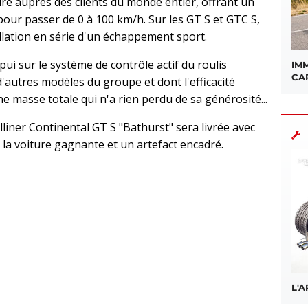
re auprès des clients du monde entier, offrant un
our passer de 0 à 100 km/h. Sur les GT S et GTC S,
tallation en série d'un échappement sport.
pui sur le système de contrôle actif du roulis
IMM
CA
'autres modèles du groupe et dont l'efficacité
e masse totale qui n'a rien perdu de sa générosité...
iner Continental GT S "Bathurst" sera livrée avec
e la voiture gagnante et un artefact encadré.
sApp
L'