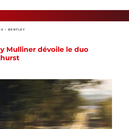
ES
>
BENTLEY
ey Mulliner dévoile le duo
thurst