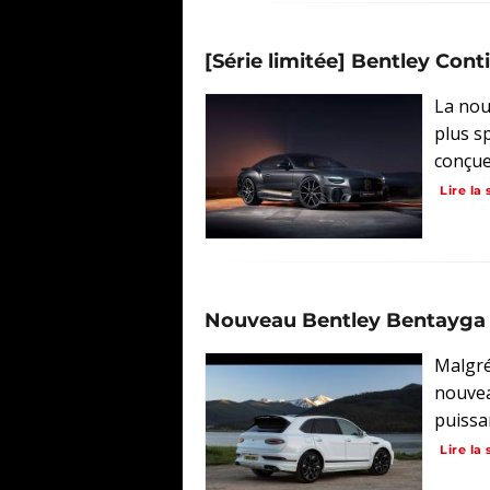
[Série limitée] Bentley Con
La nou
plus s
conçue
Lire la 
Nouveau Bentley Bentayga S
Malgré 
nouvea
puissan
Lire la 