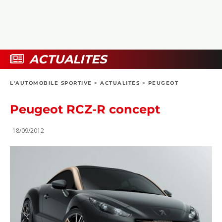
COLLECTORS
PHOTOS
COMPARATIFS
VIDÉOS
DOSSIERS PRATIQUES
BOUTIQUE
ACTUALITES
24H DU MANS
L'AUTOMOBILE SPORTIVE
>
ACTUALITES
>
PEUGEOT
CIRCUIT
Peugeot RCZ-R concept
18/09/2012