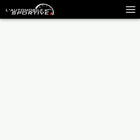
TOUTES LES SPORTIVES
ESSAIS
GUIDES OCCASION
PASSION AUTO
YOUNGTIMERS
REPORTAGES
ANCIENNES
TECHNIQUE