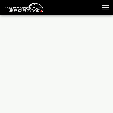
TOUTES LES SPORTIVES
ESSAIS
GUIDES OCCASION
PASSION AUTO
YOUNGTIMERS
REPORTAGES
ANCIENNES
TECHNIQUE