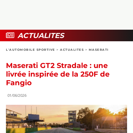
COLLECTORS
PHOTOS
COMPARATIFS
VIDÉOS
DOSSIERS PRATIQUES
BOUTIQUE
ACTUALITES
24H DU MANS
L'AUTOMOBILE SPORTIVE
>
ACTUALITES
>
MASERATI
CIRCUIT
Maserati GT2 Stradale : une
livrée inspirée de la 250F de
Fangio
01/06/2026