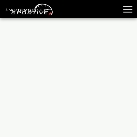
TOUTES LES SPORTIVES
ESSAIS
GUIDES OCCASION
PASSION AUTO
YOUNGTIMERS
REPORTAGES
ANCIENNES
TECHNIQUE