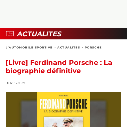
COLLECTORS
PHOTOS
COMPARATIFS
VIDÉOS
DOSSIERS PRATIQUES
BOUTIQUE
ACTUALITES
24H DU MANS
L'AUTOMOBILE SPORTIVE
>
ACTUALITES
>
PORSCHE
CIRCUIT
[Livre] Ferdinand Porsche : La
biographie définitive
03/11/2025