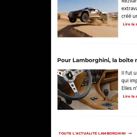
Rezvan
extrav
créé u
Lire la 
Pour Lamborghini, la boîte 
Il fut
qui im
Elles n
Lire la 
TOUTE L'ACTUALITE LAMBORGHINI