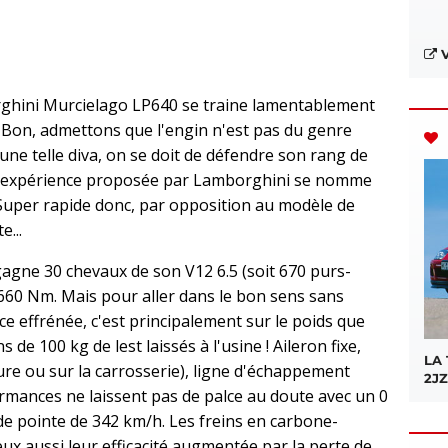
V
rghini Murcielago LP640 se traine lamentablement
? Bon, admettons que l'engin n'est pas du genre
une telle diva, on se doit de défendre son rang de
le expérience proposée par Lamborghini se nomme
uper rapide donc, par opposition au modèle de
e...
gagne 30 chevaux de son V12 6.5 (soit 670 purs-
660 Nm. Mais pour aller dans le bon sens sans
e effrénée, c'est principalement sur le poids que
 de 100 kg de lest laissés à l'usine ! Aileron fixe,
LA
ture ou sur la carrosserie), ligne d'échappement
2JZ
formances ne laissent pas de palce au doute avec un 0
 de pointe de 342 km/h. Les freins en carbone-
ux aussi leur efficacité augmentée par la perte de