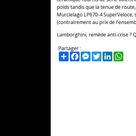
poids tandis que la tenue de route,
Murcielago LP670-4 SuperVeloce, s
(contrairement au prix de l'ensemble
Lamborghini, remède anti-crise ? Qui
Partager :
Partager
Facebook
Messenger
Twitter
LinkedIn
What