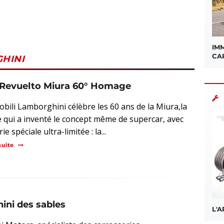
IMM
CA
HINI
i Revuelto Miura 60° Homage
bili Lamborghini célèbre les 60 ans de la Miura,la
e qui a inventé le concept même de supercar, avec
ie spéciale ultra-limitée : la...
suite
ini des sables
L'