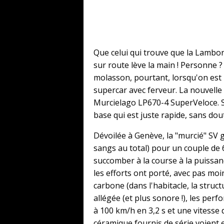
Que celui qui trouve que la Lambo
sur route lève la main ! Personne 
molasson, pourtant, lorsqu'on est 
supercar avec ferveur. La nouvel
Murcielago LP670-4 SuperVeloce. S
base qui est juste rapide, sans dout
Dévoilée à Genève, la "murcié" SV 
sangs au total) pour un couple de 
succomber à la course à la puissanc
les efforts ont porté, avec pas moins
carbone (dans l'habitacle, la struc
allégée (et plus sonore !), les per
à 100 km/h en 3,2 s et une vitesse
céramique fournis de série voient e