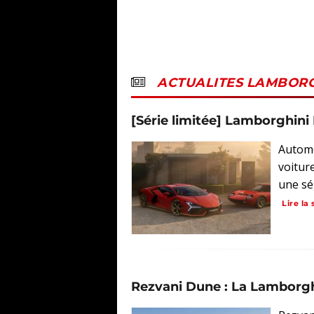
ACTUALITES LAMBORG
[Série limitée] Lamborghin
Automo
voitur
une sér
Lire la 
Rezvani Dune : La Lamborgh