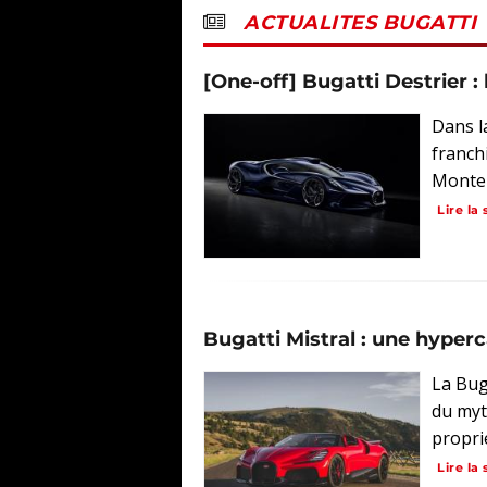
ACTUALITES BUGATTI
[One-off] Bugatti Destrier : 
Dans l
franchi
Monter
Lire la 
Bugatti Mistral : une hyperc
La Bug
du myt
proprié
Lire la 