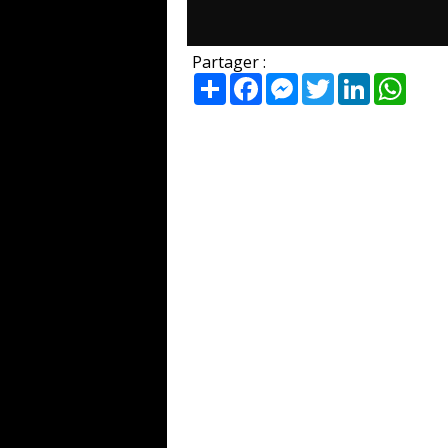
Partager :
Partager
Facebook
Messenger
Twitter
LinkedIn
What