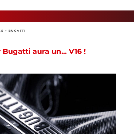
ES
>
BUGATTI
Bugatti aura un... V16 !