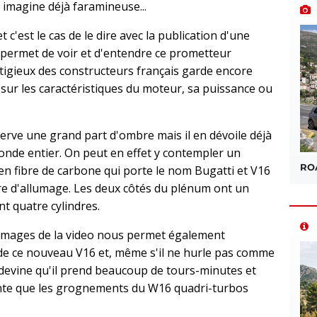
imagine déjà faramineuse...
t c'est le cas de le dire avec la publication d'une
s permet de voir et d'entendre ce prometteur
tigieux des constructeurs français garde encore
r les caractéristiques du moteur, sa puissance ou
erve une grand part d'ombre mais il en dévoile déjà
onde entier. On peut en effet y contempler un
ROA
en fibre de carbone qui porte le nom Bugatti et V16
rdre d'allumage. Les deux côtés du plénum ont un
t quatre cylindres.
 images de la video nous permet également
de ce nouveau V16 et, même s'il ne hurle pas comme
devine qu'il prend beaucoup de tours-minutes et
ante que les grognements du W16 quadri-turbos